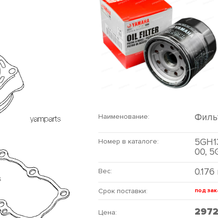
Филь
Наименование:
5GH1
Номер в каталоге:
00, 
0.176
Вес:
Срок поставки:
под зак
297
Цена: