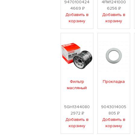
9470100424
4FM1241000
4669
Р
6256
Р
Добавить в
Добавить в
корзину
корзину
Фильтр
Прокладка
масляный
5GH1344080
9043014005
2972
Р
805
Р
Добавить в
Добавить в
корзину
корзину