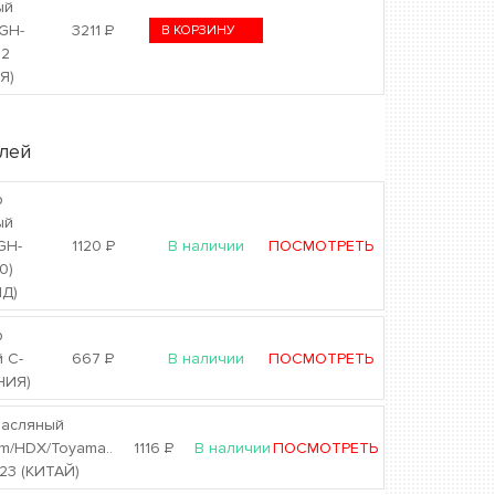
ый
GH-
3211
Р
В КОРЗИНУ
72
Я)
лей
р
ый
GH-
1120
Р
В наличии
ПОСМОТРЕТЬ
0)
Д)
р
 C-
667
Р
В наличии
ПОСМОТРЕТЬ
НИЯ)
масляный
am/HDX/Toyama..
1116
Р
В наличии
ПОСМОТРЕТЬ
23 (КИТАЙ)