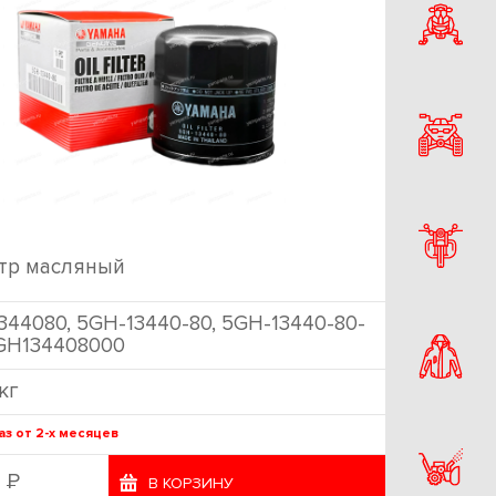
тр масляный
344080, 5GH-13440-80, 5GH-13440-80-
5GH134408000
 кг
аз от 2-х месяцев
Р
2
В КОРЗИНУ