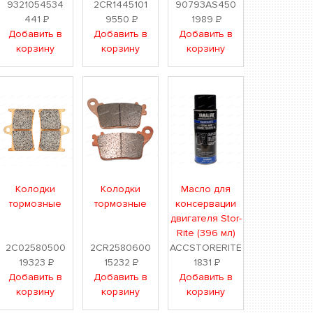
9321054534
2CR1445101
90793AS450
441
Р
9550
Р
1989
Р
Добавить в
Добавить в
Добавить в
корзину
корзину
корзину
Колодки
Колодки
Масло для
тормозные
тормозные
консервации
двигателя Stor-
Rite (396 мл)
2C02580500
2CR2580600
ACCSTORERITE
19323
Р
15232
Р
1831
Р
Добавить в
Добавить в
Добавить в
корзину
корзину
корзину