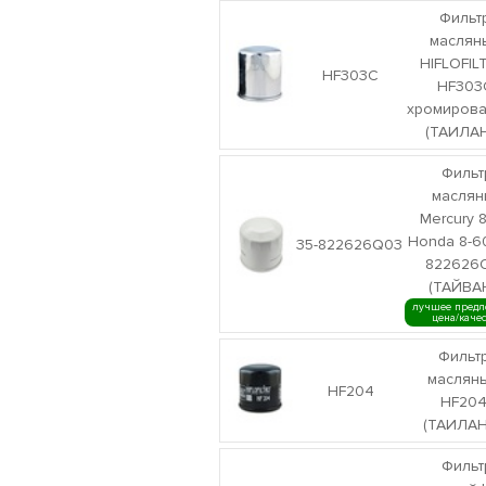
Фильт
маслян
HIFLOFIL
HF303C
HF303
хромиров
(ТАИЛА
Фильт
маслян
Mercury 8
Honda 8-60.
35-822626Q03
822626
(ТАЙВА
лучшее предл
цена/каче
Фильт
маслян
HF204
HF20
(ТАИЛАН
Фильт