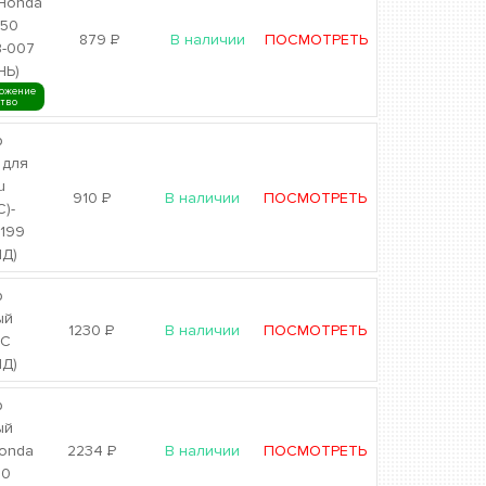
Honda
F50
879
Р
В наличии
ПОСМОТРЕТЬ
B-007
НЬ)
ожение
ство
р
 для
u
910
Р
В наличии
ПОСМОТРЕТЬ
C)-
199
Д)
р
ый
1230
Р
В наличии
ПОСМОТРЕТЬ
RC
Д)
р
ый
onda
2234
Р
В наличии
ПОСМОТРЕТЬ
60