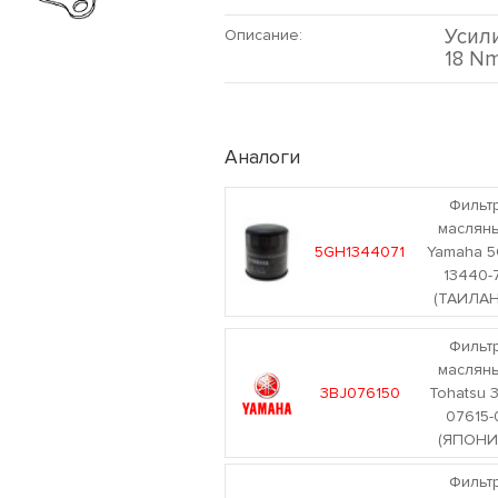
Усил
Описание:
18 Nm
Аналоги
Фильт
маслян
5GH1344071
Yamaha 5
13440-
(ТАИЛАН
Фильт
маслян
3BJ076150
Tohatsu 
07615-
(ЯПОНИ
Фильт