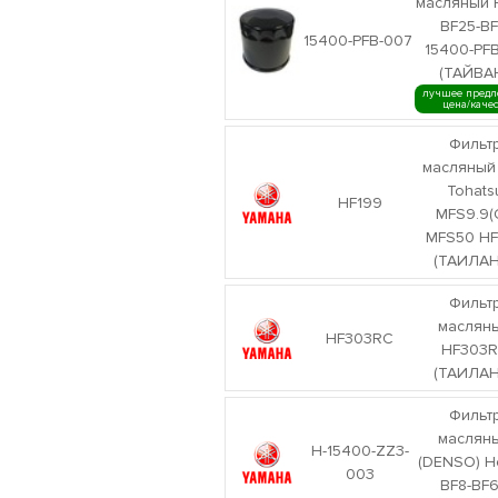
масляный 
BF25-B
15400-PFB-007
15400-PF
(ТАЙВА
лучшее предл
цена/каче
Фильт
масляный
Tohats
HF199
MFS9.9(
MFS50 HF
(ТАИЛАН
Фильт
маслян
HF303RC
HF303
(ТАИЛАН
Фильт
маслян
H-15400-ZZ3-
(DENSO) H
003
BF8-BF