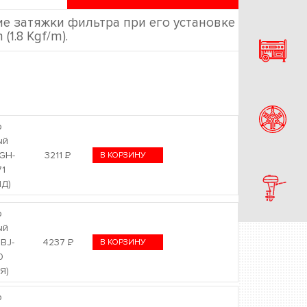
ие затяжки фильтра при его установке
 (1.8 Kgf/m).
р
ый
GH-
3211
Р
В КОРЗИНУ
71
Д)
р
ый
3BJ-
4237
Р
В КОРЗИНУ
0
Я)
р