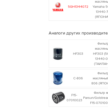
маслян
5GH1344072
Yamaha 5
13440-
(ЯПОНИ
Аналоги других производите
Фильт
маслян
HF303
HF303 (5
13440-0
(ТАИЛАН
Фильт
C-806
масляный
806 (ЯПО
Фильтр 
F15-
Parsun/Golstre
07010023
F15-070100