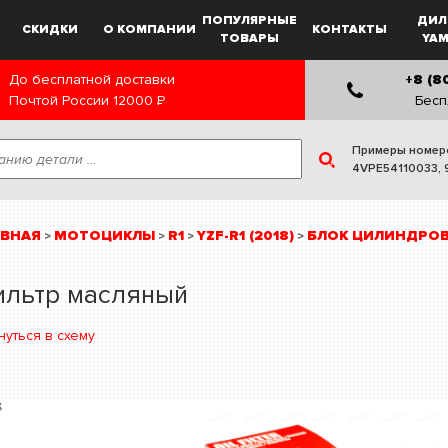
ПОПУЛЯРНЫЕ
ДИЛ
СКИДКИ
О КОМПАНИИ
КОНТАКТЫ
ТОВАРЫ
YA
До бесплатной доставки
+8 (8
Почтой России
12000
Р
Бесп
Примеры номер
4VPE54110033
,
АВНАЯ
МОТОЦИКЛЫ
R1
YZF-R1 (2018)
БЛОК ЦИЛИНДРО
>
>
>
>
ильтр масляный
нуться в схему