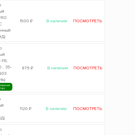
р
ый
TRO
1500
Р
В наличии
ПОСМОТРЕТЬ
C
анный
НД)
р
ый
-115,
.. 35-
879
Р
В наличии
ПОСМОТРЕТЬ
Q03
НЬ)
ожение
ство
р
ый
1120
Р
В наличии
ПОСМОТРЕТЬ
4
Д)
р