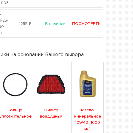
-003
р
F25-
1255
Р
В наличии
ПОСМОТРЕТЬ
00
)
ики на основании Вашего выбора
Кольцо
Фильтр
Масло
уплотнительное
воздушный
минеральное
10W40 (1000
мл)