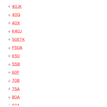
40JK
40Q
40X
K40J
50ETK
F50A
K50
55B
60F
70B
75A
80A
90A