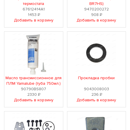
термостата
BR7HS)
67612414A1
9470200272
1453
Р
908
Р
Добавить в корзину
Добавить в корзину
Масло трансмиссионное для
Прокладка пробки
ПЛМ Yamalube (туба 750мл.)
90790BS807
9043008003
2330
Р
236
Р
Добавить в корзину
Добавить в корзину