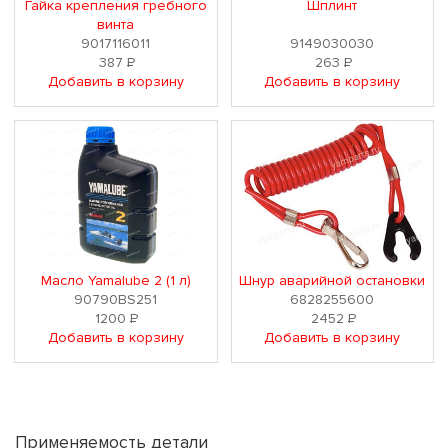
Гайка крепления гребного
Шплинт
винта
9017116011
9149030030
387
Р
263
Р
Добавить в корзину
Добавить в корзину
Масло Yamalube 2 (1 л)
Шнур аварийной остановки
90790BS251
6828255600
1200
Р
2452
Р
Добавить в корзину
Добавить в корзину
Применяемость детали