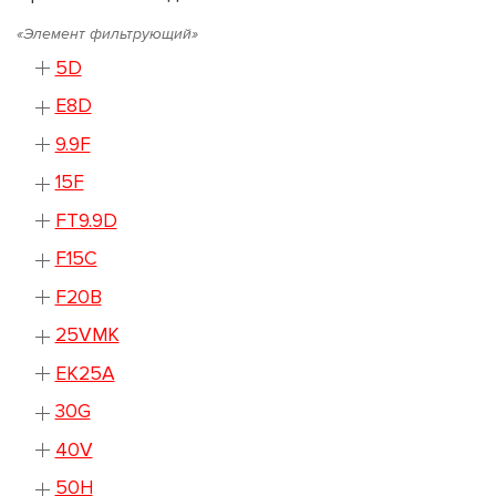
«Элемент фильтрующий»
5D
E8D
9.9F
15F
FT9.9D
F15C
F20B
25VMK
EK25A
30G
40V
50H