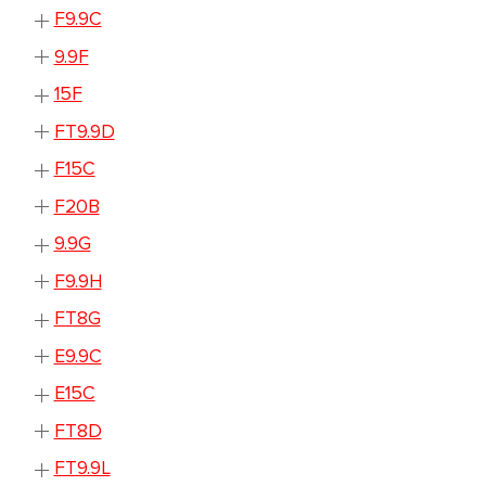
F9.9C
9.9F
15F
FT9.9D
F15C
F20B
9.9G
F9.9H
FT8G
E9.9C
E15C
FT8D
FT9.9L