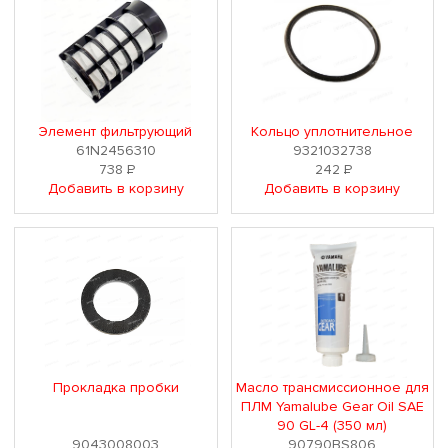
Элемент фильтрующий
Кольцо уплотнительное
61N2456310
9321032738
738
Р
242
Р
Добавить в корзину
Добавить в корзину
Прокладка пробки
Масло трансмиссионное для
ПЛМ Yamalube Gear Oil SAE
90 GL-4 (350 мл)
9043008003
90790BS806