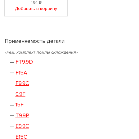
184
Р
Добавить в корзину
Применяемость детали
«Рем. комплект помпы охлаждения»
FT9.9D
F15A
F9.9C
9.9F
15F
T9.9P
E9.9C
E15C