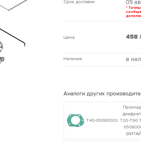
09 ав
Срок доставки:
* Точны
сообщ
дополни
458
Цена:
в на
Наличие:
Аналоги других производите
Проклад
диафра
T40-05080002
T20-T90 
050800
(КИТАЙ