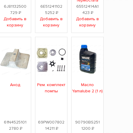
термостата
6J81132500
6E51241102
65512414A1
729
Р
5252
Р
423
Р
Добавить в
Добавить в
Добавить в
корзину
корзину
корзину
Анод
Рем. комплект
Масло
помпы
Yamalube 2 (1 л)
61N4525101
69PW007802
90790BS251
2780
Р
14211
Р
1200
Р