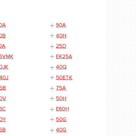
0A
90A
0B
40H
0A
25D
5VMK
EK25A
0JK
40Q
40J
50ETK
5B
75A
0V
50H
5C
E60H
0Y
50G
5B
40G