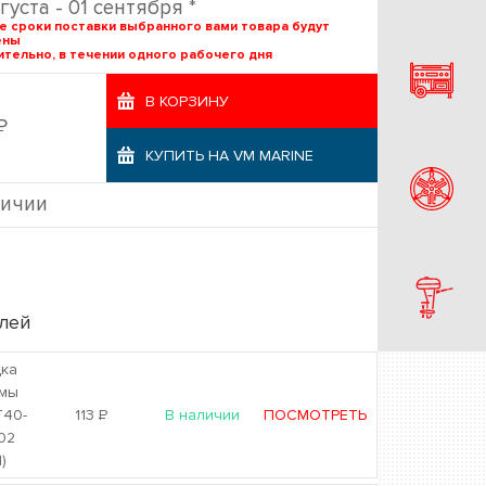
густа - 01 сентября *
е сроки поставки выбранного вами товара будут
ены
тельно, в течении одного рабочего дня
В КОРЗИНУ
Р
КУПИТЬ НА VM MARINE
личии
лей
ка
гмы
T40-
113
Р
В наличии
ПОСМОТРЕТЬ
02
)