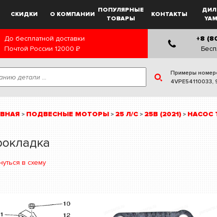
ПОПУЛЯРНЫЕ
ДИЛ
СКИДКИ
О КОМПАНИИ
КОНТАКТЫ
ТОВАРЫ
YA
До бесплатной доставки
+8 (8
Почтой России
12000
Р
Бесп
Примеры номер
4VPE54110033
,
АВНАЯ
ПОДВЕСНЫЕ МОТОРЫ
25 Л/С
25B (2021)
НАСОС 
>
>
>
>
рокладка
нуться в схему