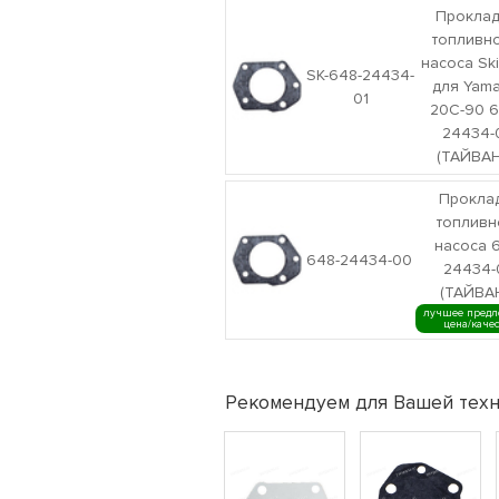
Проклад
топливн
насоса Sk
SK-648-24434-
для Yam
01
20C-90 6
24434-
(ТАЙВАН
Прокла
топливн
насоса 
648-24434-00
24434-
(ТАЙВА
лучшее предл
цена/каче
Рекомендуем для Вашей техн