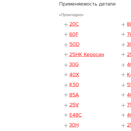
Применяемость детали
«Прокладка»
20C
8
60F
7
50D
3
25HK Керосин
2
30G
4
40X
K
K50
5
85A
4
25V
7
E48C
4
30H
2