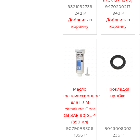
(NGK B7HS-10)
9321032738
9470200217
242
Р
843
Р
Добавить в
Добавить в
корзину
корзину
Масло
Прокладка
трансмиссионное
пробки
для ПЛМ
Yamalube Gear
Oil SAE 90 GL-4
(350 мл)
90790BS806
9043008003
1356
Р
236
Р