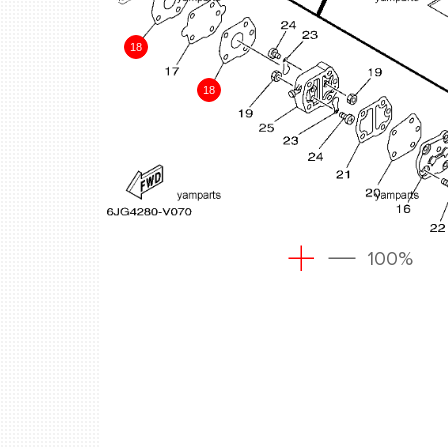
18
18
100%