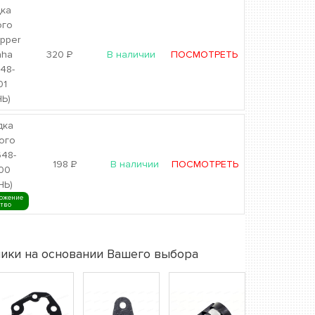
ка
ого
ipper
aha
320
Р
В наличии
ПОСМОТРЕТЬ
48-
01
Ь)
дка
ого
648-
198
Р
В наличии
ПОСМОТРЕТЬ
00
НЬ)
ожение
ство
ики на основании Вашего выбора