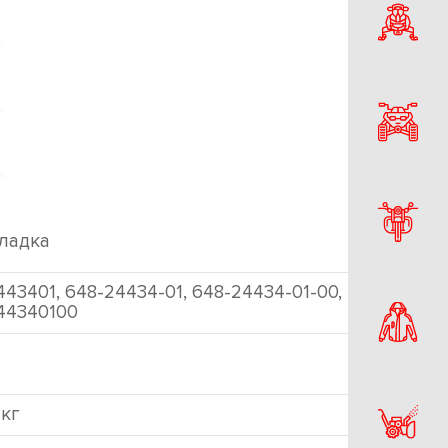
ладка
43401, 648-24434-01, 648-24434-01-00,
44340100
 кг