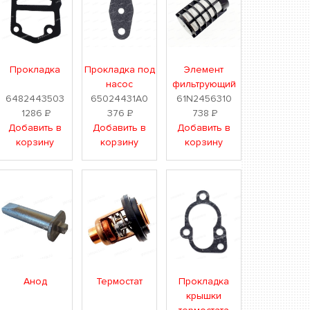
Прокладка
Прокладка под
Элемент
насос
фильтрующий
6482443503
65024431A0
61N2456310
1286
Р
376
Р
738
Р
Добавить в
Добавить в
Добавить в
корзину
корзину
корзину
Анод
Термостат
Прокладка
крышки