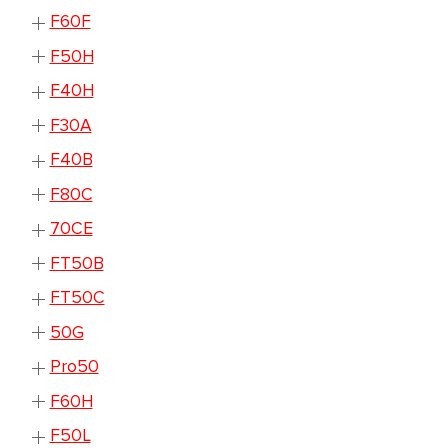
F60F
F50H
F40H
F30A
F40B
F80C
70CE
FT50B
FT50C
50G
Pro50
F60H
F50L