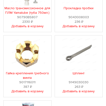
Масло трансмиссионное для
Прокладка пробки
ПЛМ Yamalube (туба 750мл.)
90790BS807
9043008003
2330
Р
236
Р
Добавить в корзину
Добавить в корзину
Гайка крепления гребного
Шплинт
винта
9017116011
9149030030
387
Р
263
Р
Добавить в корзину
Добавить в корзину