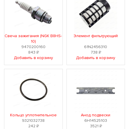
Свеча зажигания (NGK B8HS-
Элемент фильтрующий
10)
9470200160
61N2456310
843
Р
738
Р
Добавить в корзину
Добавить в корзину
Кольцо уплотнительное
Анод подвески
9321032738
6H14525103
242
Р
3521
Р