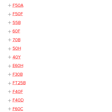
F50A
F50F
55B
60F
70B
50H
40Y
E60H
F30B
FT25B
F40F
F40D
F60C