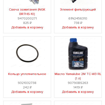
Свеча зажигания (NGK
Элемент фильтрующий
BR7HS-10)
9470200271
61N2456310
825
Р
738
Р
Добавить в корзину
Добавить в корзину
Кольцо уплотнительное
Масло Yamalube 2М TC-W3 RL
(1 л)
9321032738
90790BS263
242
Р
1419
Р
Добавить в корзину
Добавить в корзину