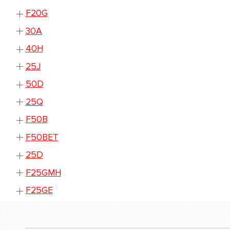
F20G
30A
40H
25J
50D
25Q
F50B
F50BET
25D
F25GMH
F25GE