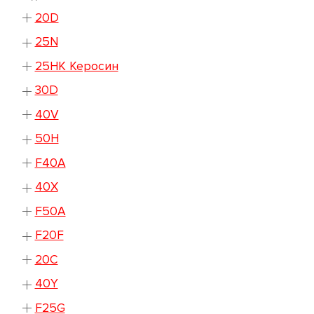
20D
25N
25HK Керосин
30D
40V
50H
F40A
40X
F50A
F20F
20C
40Y
F25G