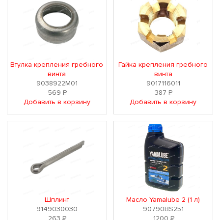
Втулка крепления гребного
Гайка крепления гребного
винта
винта
9038922M01
9017116011
569
Р
387
Р
Добавить в корзину
Добавить в корзину
Шплинт
Масло Yamalube 2 (1 л)
9149030030
90790BS251
263
Р
1200
Р