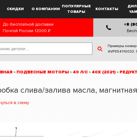
ПОПУЛЯРНЫЕ
ДИЛ
СКИДКИ
О КОМПАНИИ
КОНТАКТЫ
ТОВАРЫ
YA
До бесплатной доставки
+8 (8
Почтой России
12000
Р
Бесп
Примеры номер
4VPE54110033
,
АВНАЯ
ПОДВЕСНЫЕ МОТОРЫ
40 Л/С
40X (2021)
РЕДУК
>
>
>
>
обка слива/залива масла, магнитна
нуться в схему