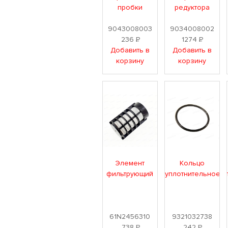
пробки
редуктора
9043008003
9034008002
236
Р
1274
Р
Добавить в
Добавить в
корзину
корзину
Элемент
Кольцо
фильтрующий
уплотнительное
61N2456310
9321032738
738
Р
242
Р