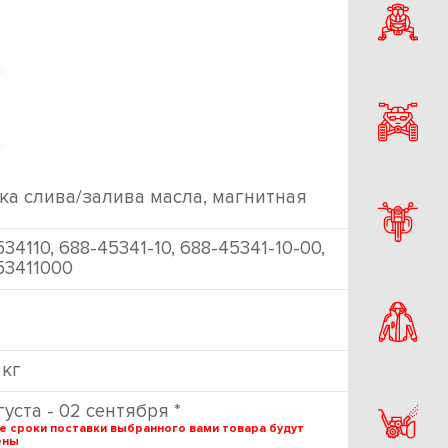
ка слива/залива масла, магнитная
34110, 688-45341-10, 688-45341-10-00,
53411000
 кг
густа - 02 сентября *
е сроки поставки выбранного вами товара будут
ены