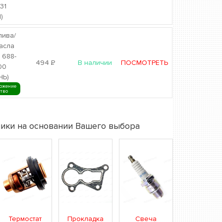
31
)
лива/
асла
 688-
494
Р
В наличии
ПОСМОТРЕТЬ
00
НЬ)
ожение
ство
ики на основании Вашего выбора
Термостат
Прокладка
Свеча