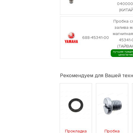
040000
(КИТАЙ
Пробка с
залива м
магнитная
688-45341-00
45341-
(ТАЙВА
лучшее предл
цена/каче
Рекомендуем для Вашей техн
Прокладка
Пробка