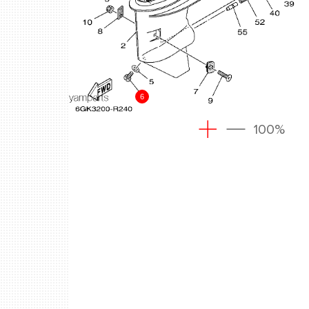
6
100%