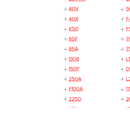
40V
5
40X
F
K50
F
60F
7
85A
7
130B
L
150F
D
250A
L
F100A
1
225D
2
25V
1
175F
2
225F
1