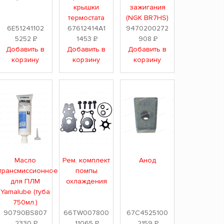
крышки
зажигания
термостата
(NGK BR7HS)
6E51241102
67612414A1
9470200272
5252
Р
1453
Р
908
Р
Добавить в
Добавить в
Добавить в
корзину
корзину
корзину
Масло
Рем. комплект
Анод
трансмиссионное
помпы
для ПЛМ
охлаждения
Yamalube (туба
750мл.)
90790BS807
66TW007800
67C4525100
2330
Р
11065
Р
2159
Р