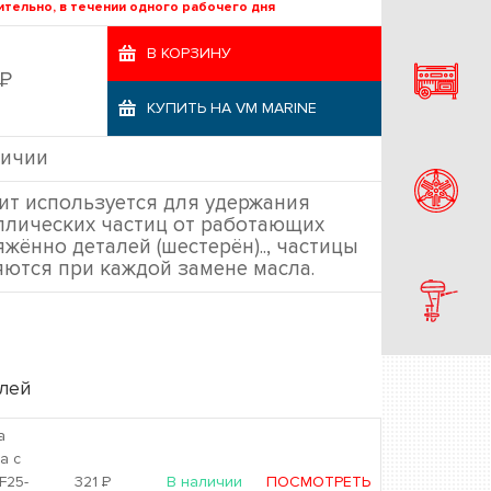
тельно, в течении одного рабочего дня
В КОРЗИНУ
Р
КУПИТЬ НА VM MARINE
личии
ит используется для удержания
ллических частиц от работающих
жённо деталей (шестерён).., частицы
яются при каждой замене масла.
лей
а
а с
F25-
321
Р
В наличии
ПОСМОТРЕТЬ