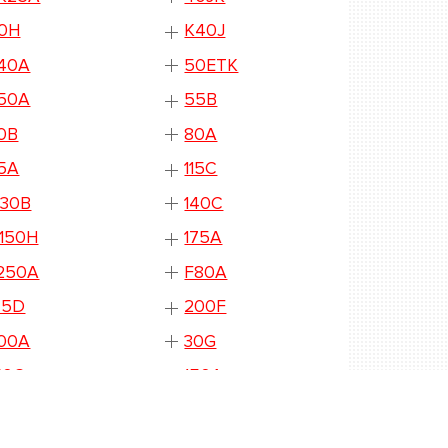
0H
K40J
40A
50ETK
50A
55B
0B
80A
5A
115C
130B
140C
150H
175A
250A
F80A
75D
200F
00A
30G
50G
150A
00G
D150N
50J
150L