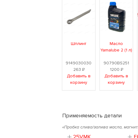
Шплинт
Масло
Yamalube 2 (1 л)
9149030030
90790BS251
263
Р
1200
Р
Добавить в
Добавить в
корзину
корзину
Применяемость детали
«Пробка слива/залива масла, магни
25VMK
E