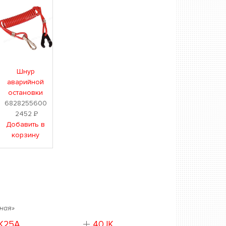
Шнур
аварийной
остановки
6828255600
2452
Р
Добавить в
корзину
тная»
K25A
40JK