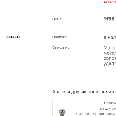
дополни
1153
Цена:
в на
Наличие:
Магн
Описание:
мета
сопря
удал
Аналоги других производите
Пробк
редуктор
F25-04000031
магнитом 