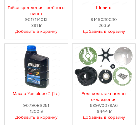
Гайка крепления гребного
Шплинт
винта
9017114013
9149030030
881
Р
263
Р
Добавить в корзину
Добавить в корзину
Масло Yamalube 2 (1 л)
Рем. комплект помпы
охлаждения
90790BS251
689W0078A6
1200
Р
8444
Р
Добавить в корзину
Добавить в корзину