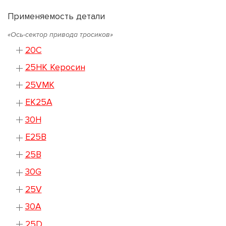
Применяемость детали
«Ось-сектор привода тросиков»
20C
25HK Керосин
25VMK
EK25A
30H
E25B
25B
30G
25V
30A
25D