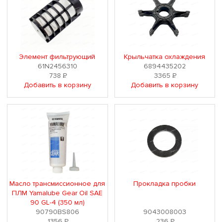
Элемент фильтрующий
Крыльчатка охлаждения
61N2456310
6894435202
738
Р
3365
Р
Добавить в корзину
Добавить в корзину
Масло трансмиссионное для
Прокладка пробки
ПЛМ Yamalube Gear Oil SAE
90 GL-4 (350 мл)
90790BS806
9043008003
1356
Р
236
Р