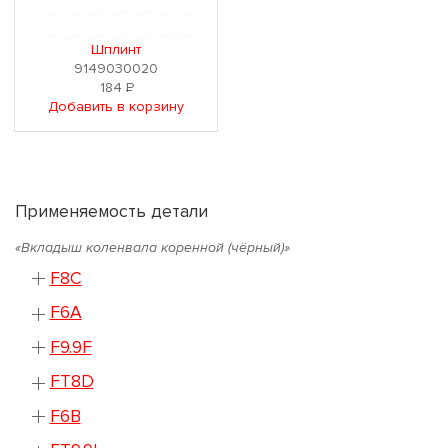
Шплинт
9149030020
184
Р
Добавить в корзину
Применяемость детали
«Вкладыш коленвала коренной (чёрный)»
F8C
F6A
F9.9F
FT8D
F6B