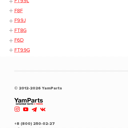
FT9.9L
F8F
F9.9J
FT8G
F6D
FT9.9G
© 2012-2026 YamParts
+8 (800) 250-02-27