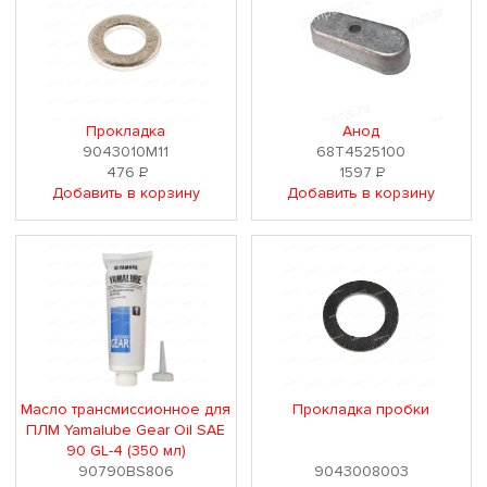
Прокладка
Анод
9043010M11
68T4525100
476
Р
1597
Р
Добавить в корзину
Добавить в корзину
Масло трансмиссионное для
Прокладка пробки
ПЛМ Yamalube Gear Oil SAE
90 GL-4 (350 мл)
90790BS806
9043008003