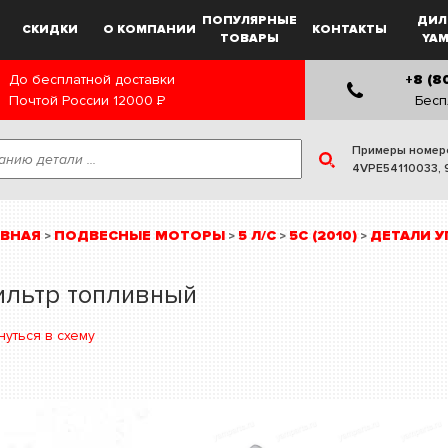
ПОПУЛЯРНЫЕ
ДИЛ
СКИДКИ
О КОМПАНИИ
КОНТАКТЫ
ТОВАРЫ
YA
До бесплатной доставки
+8 (8
Почтой России
12000
Р
Бесп
Примеры номер
4VPE54110033
,
АВНАЯ
ПОДВЕСНЫЕ МОТОРЫ
5 Л/С
5C (2010)
ДЕТАЛИ У
>
>
>
>
ильтр топливный
нуться в схему