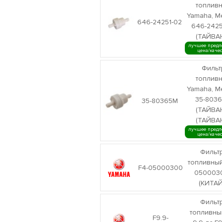
топлив
Yamaha, M
646-24251-02
646-2425
(ТАЙВА
лучшее предл
цена/каче
Фильт
топлив
Yamaha, M
35-803
35-80365M
(ТАЙВА
(ТАЙВА
лучшее предл
цена/каче
Фильт
топливный
F4-05000300
050003
(КИТАЙ
Фильт
топливны
F9.9-