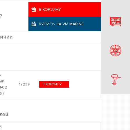
В КОРЗИНУ
Р
КУПИТЬ НА VM MARINE
личии
р
ый
1701
Р
В КОРЗИНУ
1-02
Я)
лей
р