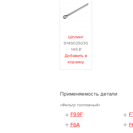
Шплинт
9149025030
149
Р
Добавить в
корзину
Применяемость детали
«Фильтр топливный»
F9.9F
F
F6A
F