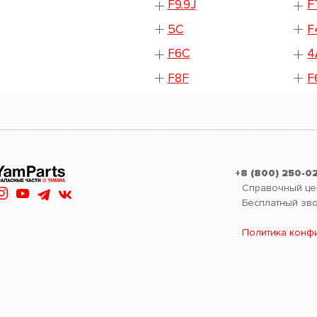
F9.9J
F
5C
F
F6C
4
F8F
F
+8 (800) 250-0
Справочный це
Бесплатный зво
Политика конф