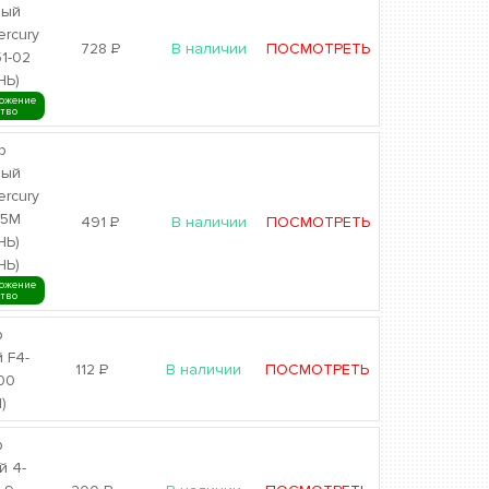
ный
ercury
728
Р
В наличии
ПОСМОТРЕТЬ
1-02
НЬ)
ожение
ство
р
ный
ercury
65M
491
Р
В наличии
ПОСМОТРЕТЬ
НЬ)
НЬ)
ожение
ство
р
 F4-
112
Р
В наличии
ПОСМОТРЕТЬ
00
)
р
й 4-