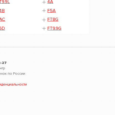
T9.9L
4A
4B
F5A
AC
FT8G
6D
FT9.9G
2-27
нтр
нок по России
иденциальности