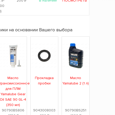
.9-
200
Р
В наличии
ПОСМОТРЕТЬ
.00
)
ики на основании Вашего выбора
Масло
Прокладка
Масло
трансмиссионное
пробки
Yamalube 2 (1 л)
для ПЛМ
Yamalube Gear
Oil SAE 90 GL-4
(350 мл)
90790BS806
9043008003
90790BS251