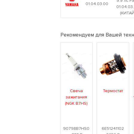
9.9 лс F9
01.04.03.00
01.04.03
(КИТАЙ
Рекомендуем для Вашей техн
Свеча
Термостат
зажигания
(NGK B7HS)
90798B7HS0
6E51241102