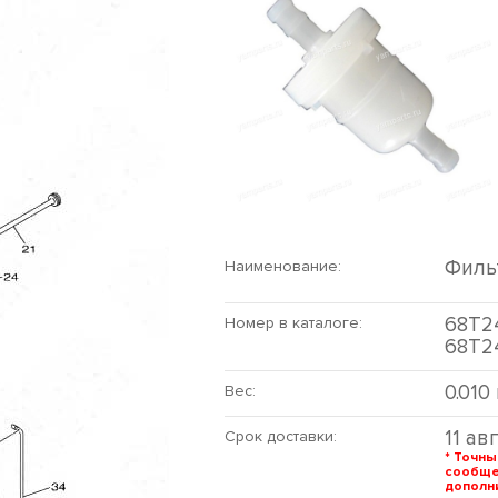
Филь
Наименование:
68T24
Номер в каталоге:
68T2
0.010
Вес:
11 ав
Срок доставки:
* Точны
сообщ
дополни