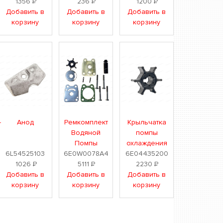
1356
Р
236
Р
1200
Р
Добавить в
Добавить в
Добавить в
корзину
корзину
корзину
-
Анод
Ремкомплект
Крыльчатка
Водяной
помпы
Помпы
охлаждения
6L54525103
6E0W0078A4
6E04435200
1026
Р
5111
Р
2230
Р
Добавить в
Добавить в
Добавить в
корзину
корзину
корзину