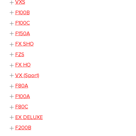
VXS
F100B
F100C
F150A
FX SHO
FZS
FX HO
VX (Sport)
F80A
F100A
F80C
EX DELUXE
F200B