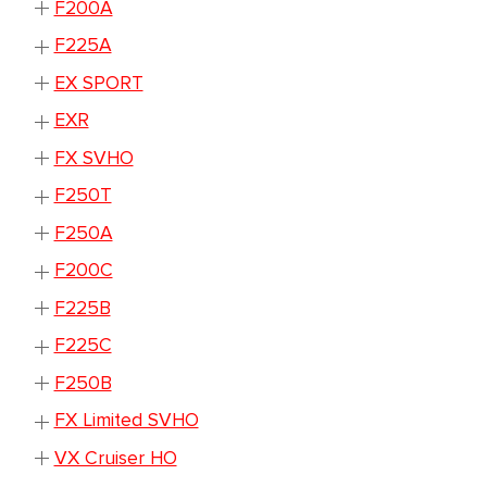
F200A
F225A
EX SPORT
EXR
FX SVHO
F250T
F250A
F200C
F225B
F225C
F250B
FX Limited SVHO
VX Cruiser HO