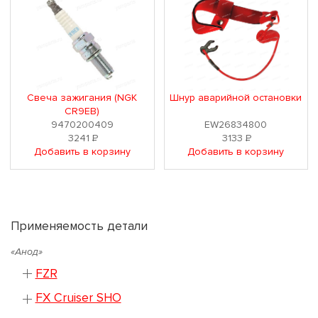
Свеча зажигания (NGK
Шнур аварийной остановки
CR9EB)
9470200409
EW26834800
3241
Р
3133
Р
Добавить в корзину
Добавить в корзину
Применяемость детали
«Анод»
FZR
FX Cruiser SHO