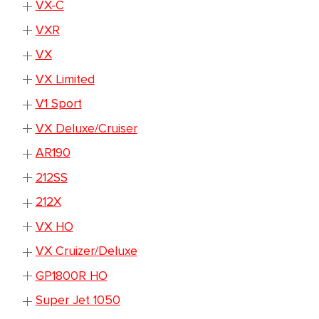
VX-C
VXR
VX
VX Limited
V1 Sport
VX Deluxe/Cruiser
AR190
212SS
212X
VX HO
VX Cruizer/Deluxe
GP1800R HO
Super Jet 1050