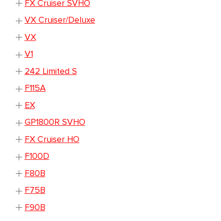
FX Cruiser SVHO
VX Cruiser/Deluxe
VX
V1
242 Limited S
F115A
EX
GP1800R SVHO
FX Cruiser HO
F100D
F80B
F75B
F90B