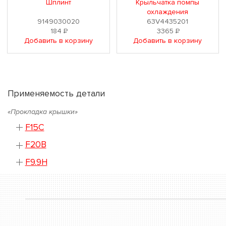
Шплинт
Крыльчатка помпы
охлаждения
9149030020
63V4435201
184
Р
3365
Р
Добавить в корзину
Добавить в корзину
Применяемость детали
«Прокладка крышки»
F15C
F20B
F9.9H