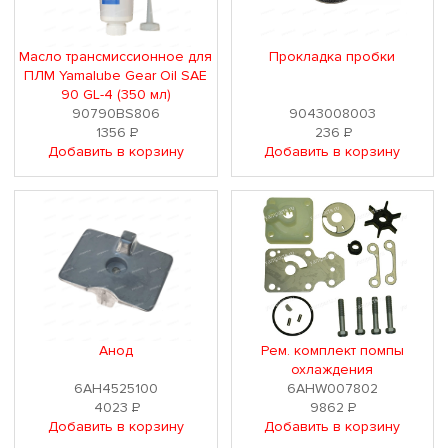
Масло трансмиссионное для
Прокладка пробки
ПЛМ Yamalube Gear Oil SAE
90 GL-4 (350 мл)
90790BS806
9043008003
1356
Р
236
Р
Добавить в корзину
Добавить в корзину
Анод
Рем. комплект помпы
охлаждения
6AH4525100
6AHW007802
4023
Р
9862
Р
Добавить в корзину
Добавить в корзину