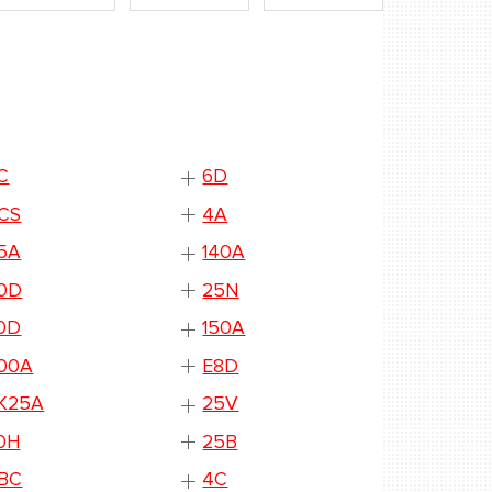
C
6D
CS
4A
15A
140A
0D
25N
0D
150A
00A
E8D
K25A
25V
0H
25B
BC
4C