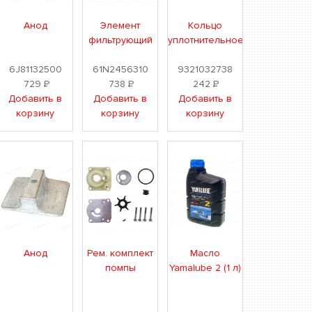
Анод
Элемент
Кольцо
фильтрующий
уплотнительное
6J81132500
61N2456310
9321032738
729
Р
738
Р
242
Р
Добавить в
Добавить в
Добавить в
корзину
корзину
корзину
Анод
Рем. комплект
Масло
помпы
Yamalube 2 (1 л)