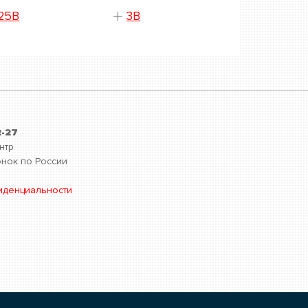
25B
3B
2-27
нтр
нок по России
иденциальности