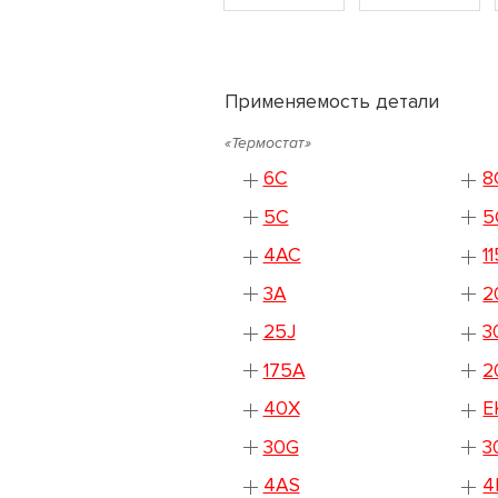
Применяемость детали
«Термостат»
6C
8
5C
5
4AC
1
3A
2
25J
3
175A
2
40X
E
30G
3
4AS
4