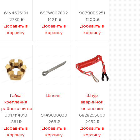
61N4525101
69PW007802
90790BS251
2780
Р
14211
Р
1200
Р
Добавить в
Добавить в
Добавить в
корзину
корзину
корзину
Гайка
Шплинт
Шнур
крепления
аварийной
гребного винта
остановки
9017114013
9149030030
6828255600
881
Р
263
Р
2452
Р
Добавить в
Добавить в
Добавить в
корзину
корзину
корзину