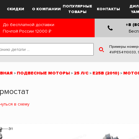
ПОПУЛЯРНЫЕ
ДИЛ
СКИДКИ
О КОМПАНИИ
КОНТАКТЫ
ТОВАРЫ
YA
До бесплатной доставки
+8 (8
Почтой России
12000
Р
Бесп
Примеры номер
4VPE54110033
,
АВНАЯ
ПОДВЕСНЫЕ МОТОРЫ
25 Л/С
E25B (2010)
МОТОГ
>
>
>
>
рмостат
нуться в схему