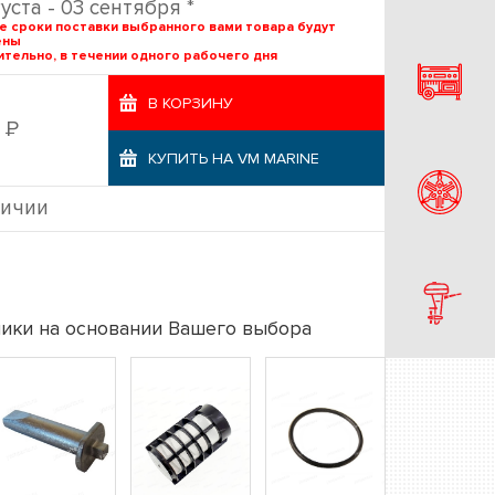
густа - 03 сентября *
е сроки поставки выбранного вами товара будут
ены
тельно, в течении одного рабочего дня
В КОРЗИНУ
Р
2
КУПИТЬ НА VM MARINE
личии
ики на основании Вашего выбора