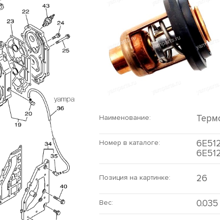
Терм
Наименование:
6E512
Номер в каталоге:
6E51
26
Позиция на картинке:
0.035
Вес: