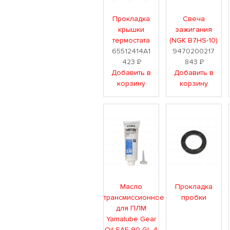
Прокладка
Свеча
крышки
зажигания
термостата
(NGK B7HS-10)
65512414A1
9470200217
423
Р
843
Р
Добавить в
Добавить в
корзину
корзину
Масло
Прокладка
трансмиссионное
пробки
для ПЛМ
Yamalube Gear
Oil SAE 90 GL-4