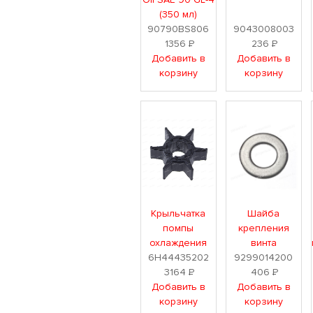
(350 мл)
90790BS806
9043008003
1356
Р
236
Р
Добавить в
Добавить в
корзину
корзину
Крыльчатка
Шайба
помпы
крепления
охлаждения
винта
6H44435202
9299014200
3164
Р
406
Р
Добавить в
Добавить в
корзину
корзину