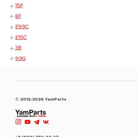
15F
8F
E9.9C
E15C
3B
9.9G
© 2012-2026 YamParts