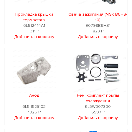
Прокладка крышки
Свеча зажигания (NGK B6HS-
термостата
10)
6L512414A1
90798B6HS1
311
Р
823
Р
Добавить в корзину
Добавить в корзину
Анод
Рем. комплект помпы
охлаждения
6L54525103
6L5W007800
1026
Р
6597
Р
Добавить в корзину
Добавить в корзину