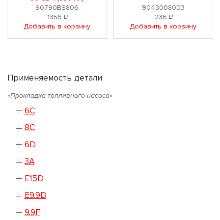
90790BS806
9043008003
1356
Р
236
Р
Добавить в корзину
Добавить в корзину
Применяемость детали
«Прокладка топливного насоса»
6C
8C
6D
3A
E15D
E9.9D
9.9F