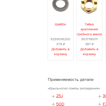
Шайба
Гайка
крепления
гребного винта
9299016200
9017116011
379
Р
387
Р
Добавить в
Добавить в
корзину
корзину
Применяемость детали
«Крыльчатка помпы охлаждения»
25J
3
50D
F