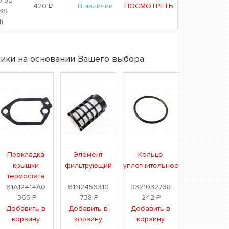
0-50
420
Р
В наличии
ПОСМОТРЕТЬ
83S
)
ики на основании Вашего выбора
Прокладка
Элемент
Кольцо
крышки
фильтрующий
уплотнительное
термостата
61A12414A0
61N2456310
9321032738
365
Р
738
Р
242
Р
Добавить в
Добавить в
Добавить в
корзину
корзину
корзину