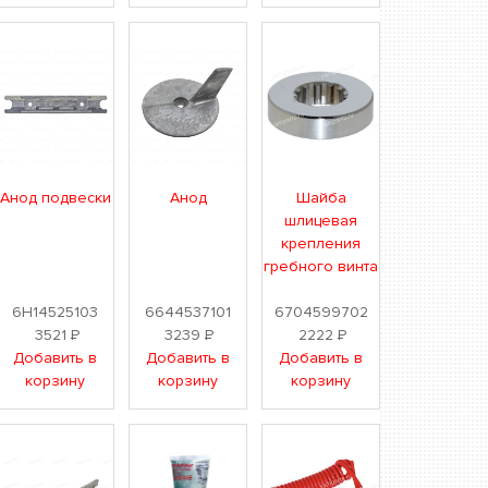
Анод подвески
Анод
Шайба
шлицевая
крепления
гребного винта
6H14525103
6644537101
6704599702
3521
Р
3239
Р
2222
Р
Добавить в
Добавить в
Добавить в
корзину
корзину
корзину