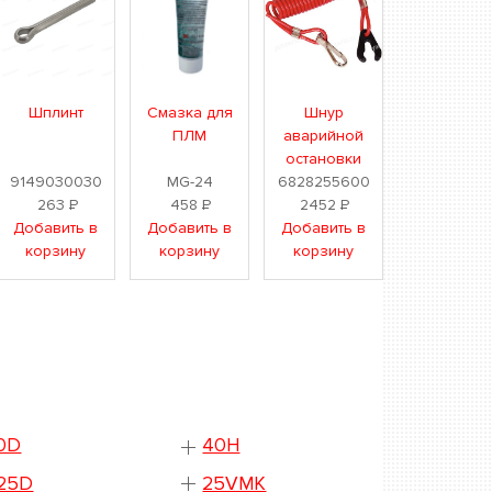
Шплинт
Смазка для
Шнур
ПЛМ
аварийной
остановки
9149030030
MG-24
6828255600
263
Р
458
Р
2452
Р
Добавить в
Добавить в
Добавить в
корзину
корзину
корзину
0D
40H
25D
25VMK