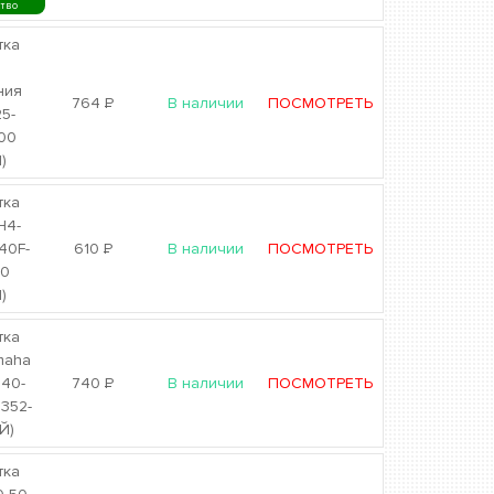
ство
тка
ы
ния
764
Р
В наличии
ПОСМОТРЕТЬ
25-
00
)
тка
H4-
40F-
610
Р
В наличии
ПОСМОТРЕТЬ
00
)
тка
maha
 40-
740
Р
В наличии
ПОСМОТРЕТЬ
352-
Й)
тка