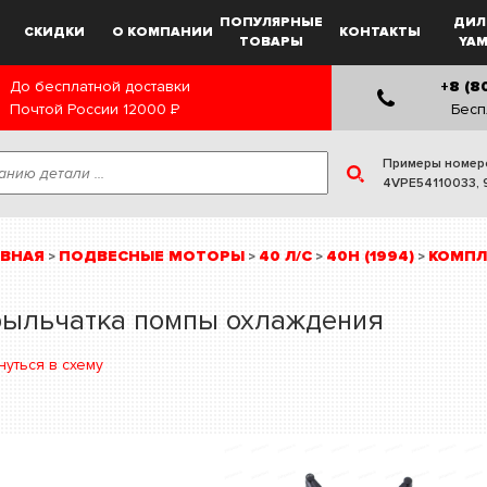
ПОПУЛЯРНЫЕ
ДИЛ
СКИДКИ
О КОМПАНИИ
КОНТАКТЫ
ТОВАРЫ
YA
До бесплатной доставки
+8 (8
Почтой России
12000
Р
Бесп
Примеры номер
4VPE54110033
,
АВНАЯ
ПОДВЕСНЫЕ МОТОРЫ
40 Л/С
40H (1994)
КОМПЛ
>
>
>
>
рыльчатка помпы охлаждения
нуться в схему