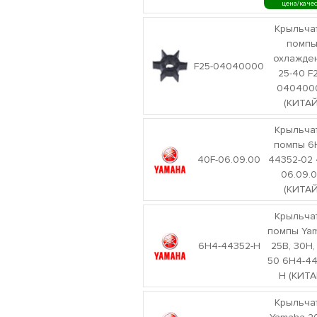
цена/каче
Крыльча
помп
охлажде
F25-04040000
25-40 F
040400
(КИТАЙ
Крыльча
помпы 6
40F-06.09.00
44352-02 
06.09.
(КИТАЙ
Крыльча
помпы Ya
6H4-44352-H
25B, 30H,
50 6H4-44
H (КИТА
Крыльча