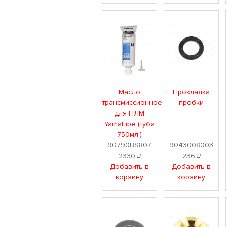
Масло
Прокладка
трансмиссионное
пробки
для ПЛМ
Yamalube (туба
750мл.)
90790BS807
9043008003
2330
Р
236
Р
Добавить в
Добавить в
корзину
корзину