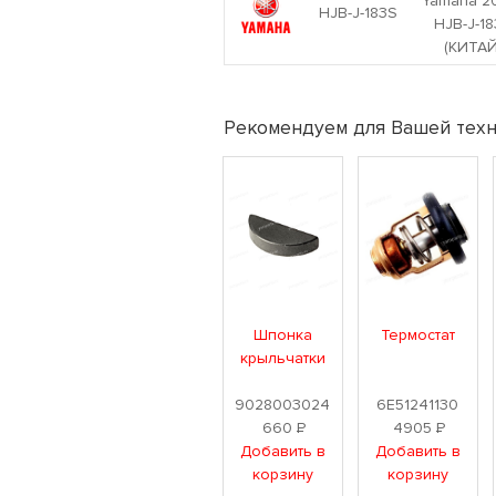
Yamaha 2
HJB-J-183S
HJB-J-1
(КИТАЙ
Рекомендуем для Вашей техн
Шпонка
Термостат
крыльчатки
9028003024
6E51241130
660
Р
4905
Р
Добавить в
Добавить в
корзину
корзину