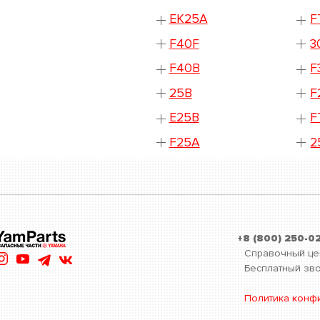
EK25A
F
F40F
3
F40B
F
25B
F
E25B
F
F25A
2
+8 (800) 250-0
Справочный це
Бесплатный зво
Политика конф