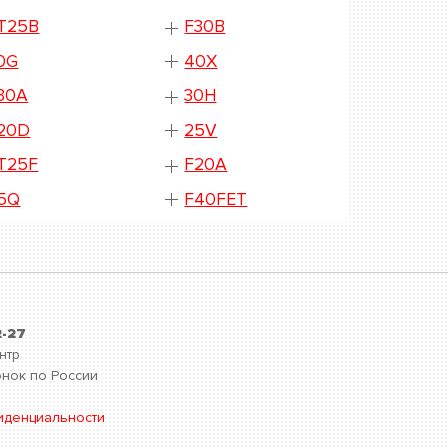
T25B
F30B
0G
40X
30A
30H
20D
25V
T25F
F20A
5Q
F40FET
2-27
нтр
нок по России
иденциальности