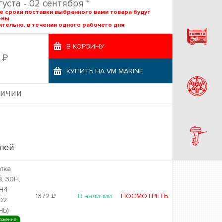
густа - 02 сентября *
е сроки поставки выбранного вами товара будут
ены
тельно, в течении одного рабочего дня
В КОРЗИНУ
Р
4
КУПИТЬ НА VM MARINE
личии
лей
тка
, 30H,
H4-
1372
Р
В наличии
ПОСМОТРЕТЬ
02
НЬ)
ожение