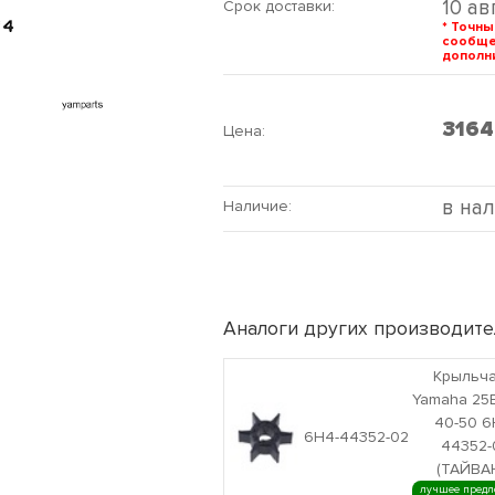
10 ав
Срок доставки:
* Точны
сообщ
дополни
316
Цена:
в на
Наличие:
Аналоги других производите
Крыльча
Yamaha 25B
40-50 6
6H4-44352-02
44352-
(ТАЙВА
лучшее предл