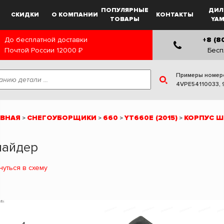
ПОПУЛЯРНЫЕ
ДИЛ
СКИДКИ
О КОМПАНИИ
КОНТАКТЫ
ТОВАРЫ
YA
До бесплатной доставки
+8 (8
Почтой России
12000
Р
Бесп
Примеры номер
4VPE54110033
,
АВНАЯ
СНЕГОУБОРЩИКИ
660
YT660E (2015)
КОРПУС Ш
>
>
>
>
лайдер
нуться в схему