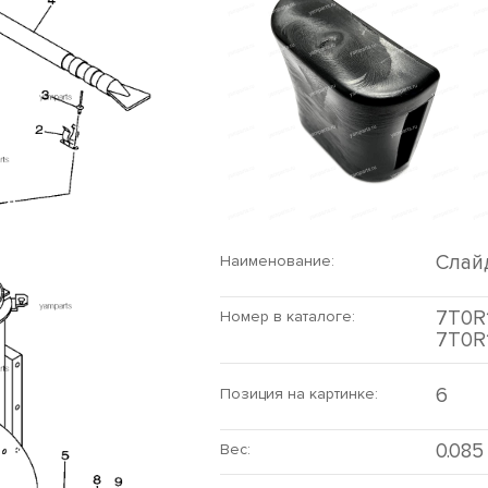
Слай
Наименование:
7T0R1
Номер в каталоге:
7T0R
6
Позиция на картинке:
0.085
Вес: