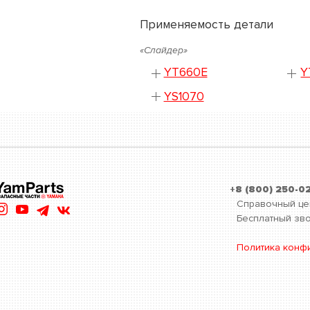
Применяемость детали
«Слайдер»
YT660E
Y
YS1070
+8 (800) 250-0
Справочный це
Бесплатный зво
Политика конф