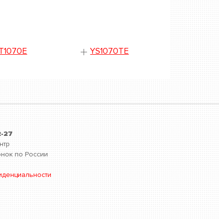
T1070E
YS1070TE
2-27
нтр
нок по России
иденциальности