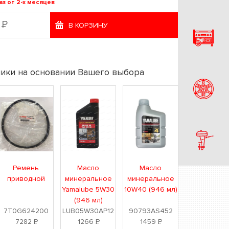
аз от 2-х месяцев
Р
5
В КОРЗИНУ
ики на основании Вашего выбора
Ремень
Масло
Масло
приводной
минеральное
минеральное
Yamalube 5W30
10W40 (946 мл)
(946 мл)
7T0G624200
LUB05W30AP12
90793AS452
7282
Р
1266
Р
1459
Р