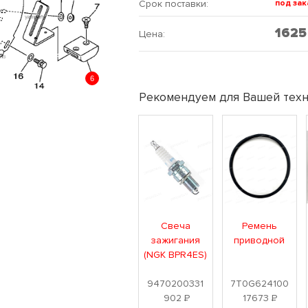
Срок поставки:
под зак
162
Цена:
6
Рекомендуем для Вашей техн
Свеча
Ремень
зажигания
приводной
(NGK BPR4ES)
9470200331
7T0G624100
902
Р
17673
Р