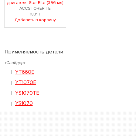
двигателя Stor-Rite (396 мл)
ACCSTORERITE
1831
Р
Добавить в корзину
Применяемость детали
«Слайдер»
YT660E
YT1070E
YS1070TE
YS1070