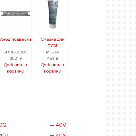
Анод подвески
Смазка для
ПЛМ
6H14525103
MG-24
3521
Р
458
Р
Добавить в
Добавить в
корзину
корзину
0Q
40V
40J
40X