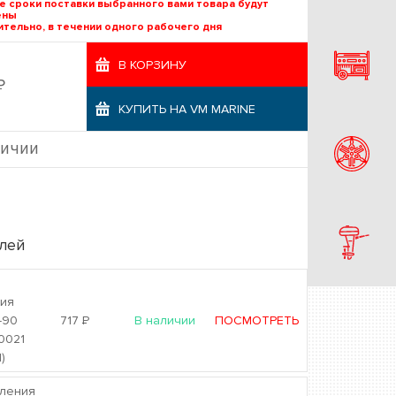
е сроки поставки выбранного вами товара будут
ены
тельно, в течении одного рабочего дня
В КОРЗИНУ
Р
КУПИТЬ НА VM MARINE
личии
лей
ия
-90
717
Р
В наличии
ПОСМОТРЕТЬ
0021
)
пления