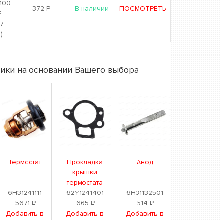
-100
372
Р
В наличии
ПОСМОТРЕТЬ
-
07
)
ики на основании Вашего выбора
Термостат
Прокладка
Анод
крышки
термостата
6H31241111
62Y1241401
6H31132501
5671
Р
665
Р
514
Р
Добавить в
Добавить в
Добавить в