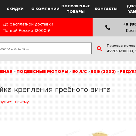
ПОПУЛЯРНЫЕ
ДИЛ
СКИДКИ
О КОМПАНИИ
КОНТАКТЫ
ТОВАРЫ
YA
До бесплатной доставки
+8 (8
Почтой России
12000
Р
Бесп
Примеры номер
4VPE54110033
,
АВНАЯ
ПОДВЕСНЫЕ МОТОРЫ
50 Л/С
50G (2002)
РЕДУКТ
>
>
>
>
йка крепления гребного винта
нуться в схему