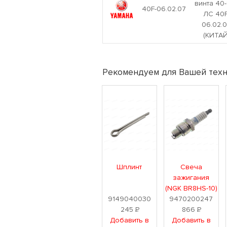
винта 40
40F-06.02.07
ЛС 40F
06.02.
(КИТАЙ
Рекомендуем для Вашей техн
Шплинт
Свеча
зажигания
(NGK BR8HS-10)
9149040030
9470200247
245
Р
866
Р
Добавить в
Добавить в