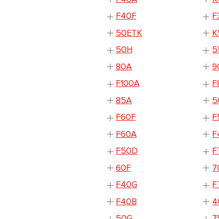
F40F
F
50ETK
K
50H
5
80A
9
F100A
F
85A
5
F60F
F
F60A
F
F50D
F
60F
7
F40G
F
F40B
4
50G
7