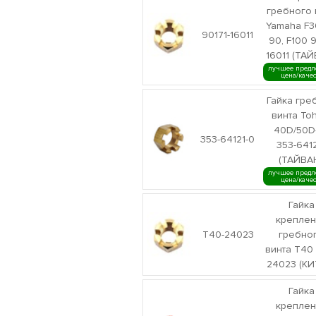
гребного 
Yamaha F3
90171-16011
90, F100 9
16011 (ТА
лучшее предл
цена/каче
Гайка гре
винта To
40D/50D
353-64121-0
353-6412
(ТАЙВА
лучшее предл
цена/каче
Гайка
креплен
T40-24023
гребно
винта T40
24023 (КИ
Гайка
креплен