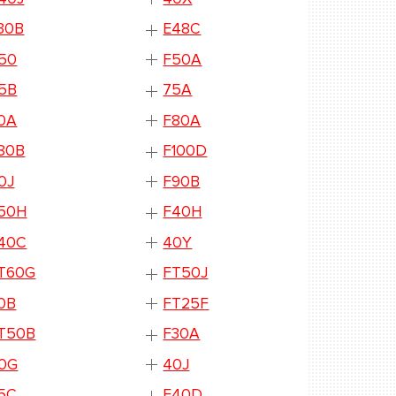
30B
E48C
50
F50A
5B
75A
0A
F80A
80B
F100D
0J
F90B
50H
F40H
40C
40Y
T60G
FT50J
0B
FT25F
T50B
F30A
0G
40J
5C
F40D