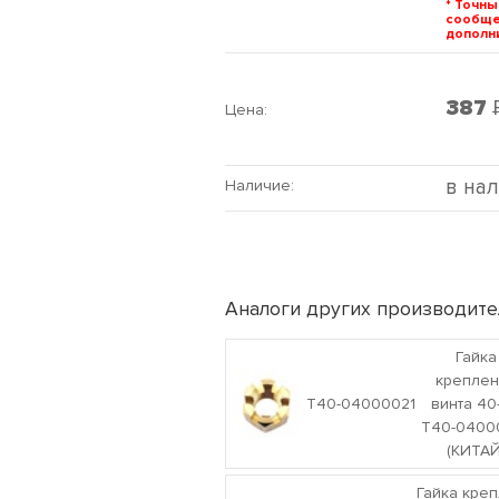
* Точны
сообщ
дополни
387
Цена:
в на
Наличие:
Аналоги других производите
Гайка
креплен
T40-04000021
винта 40
T40-0400
(КИТАЙ
Гайка кре