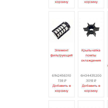
корзину
корзину
Элемент
Крыльчатка
фильтрующий
помпы
охлаждения
61N2456310
6H34435200
738
Р
3018
Р
Добавить в
Добавить в
корзину
корзину