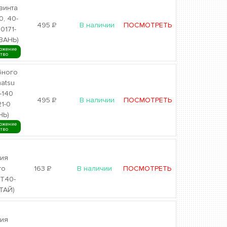
винта
0, 40-
495
Р
В наличии
ПОСМОТРЕТЬ
0171-
ЙВАНЬ)
ожение
ство
бного
hatsu
-140
495
Р
В наличии
ПОСМОТРЕТЬ
1-0
НЬ)
ожение
ство
ия
го
163
Р
В наличии
ПОСМОТРЕТЬ
 T40-
ТАЙ)
ия