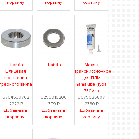
корзину
корзину
корзину
Шайба
Шайба
Масло
шлицевая
трансмиссионное
крепления
для ПЛМ
гребного винта
Yamalube (туба
750мл.)
6704599702
9299016200
90790BS807
2222
Р
379
Р
2330
Р
Добавить в
Добавить в
Добавить в
корзину
корзину
корзину