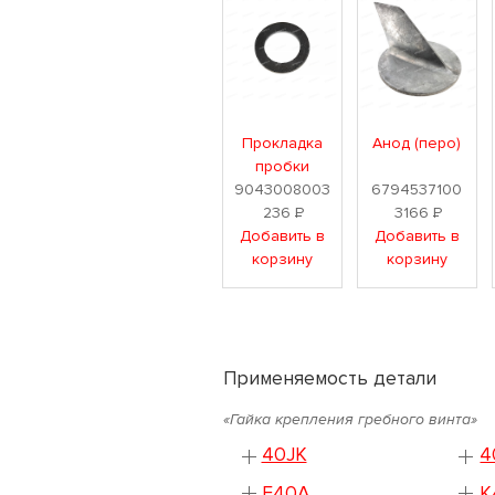
Прокладка
Анод (перо)
пробки
9043008003
6794537100
236
Р
3166
Р
Добавить в
Добавить в
корзину
корзину
Применяемость детали
«Гайка крепления гребного винта»
40JK
4
F40A
K