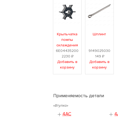
Крыльчатка
Шплинт
помпы
охлаждения
6E04435200
9149025030
2230
Р
149
Р
Добавить в
Добавить в
корзину
корзину
Применяемость детали
«Втулка»
4AC
4