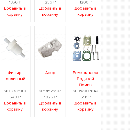
1356
Р
236
Р
1200
Р
Добавить в
Добавить в
Добавить в
корзину
корзину
корзину
-
Фильтр
Анод
Ремкомплект
топливный
Водяной
Помпы
68T2425101
6L54525103
6E0W0078A4
540
Р
1026
Р
5111
Р
Добавить в
Добавить в
Добавить в
корзину
корзину
корзину