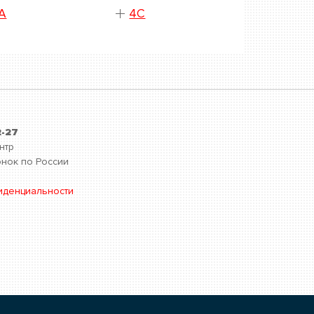
A
4C
2-27
нтр
нок по России
иденциальности