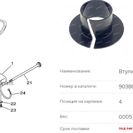
Втул
Наименование:
9038
Номер в каталоге:
4
Позиция на картинке:
0.005
Вес:
Срок поставки:
под зак