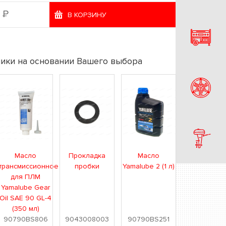
Р
2
В КОРЗИНУ
ики на основании Вашего выбора
Масло
Прокладка
Масло
трансмиссионное
пробки
Yamalube 2 (1 л)
для ПЛМ
Yamalube Gear
Oil SAE 90 GL-4
(350 мл)
90790BS806
9043008003
90790BS251