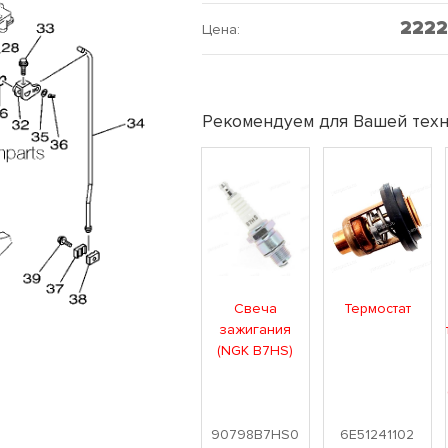
222
Цена:
Рекомендуем для Вашей техн
Свеча
Термостат
зажигания
(NGK B7HS)
90798B7HS0
6E51241102