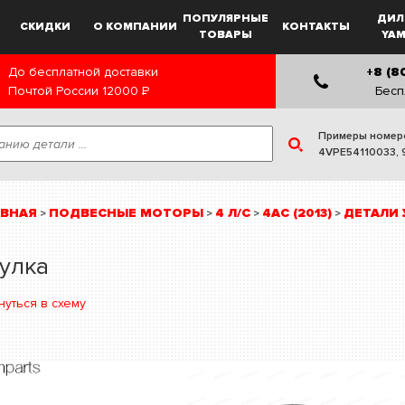
ПОПУЛЯРНЫЕ
ДИЛ
СКИДКИ
О КОМПАНИИ
КОНТАКТЫ
ТОВАРЫ
YA
До бесплатной доставки
+8 (8
Почтой России
12000
Р
Бесп
Примеры номер
4VPE54110033
,
АВНАЯ
ПОДВЕСНЫЕ МОТОРЫ
4 Л/С
4AC (2013)
ДЕТАЛИ 
>
>
>
>
улка
нуться в схему