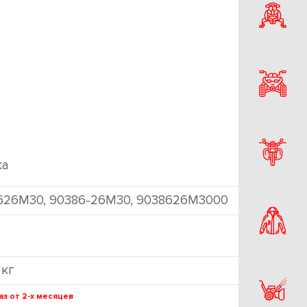
ка
626M30, 90386-26M30, 9038626M3000
 кг
аз от 2-х месяцев