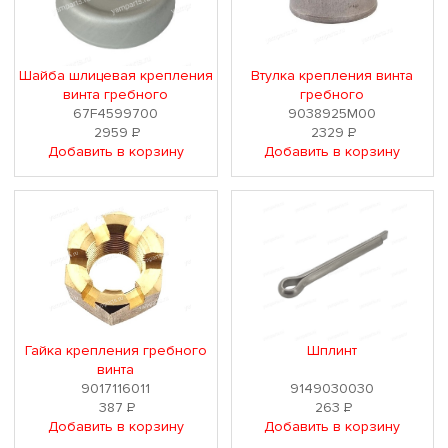
Шайба шлицевая крепления
Втулка крепления винта
винта гребного
гребного
67F4599700
9038925M00
2959
Р
2329
Р
Добавить в корзину
Добавить в корзину
Гайка крепления гребного
Шплинт
винта
9017116011
9149030030
387
Р
263
Р
Добавить в корзину
Добавить в корзину