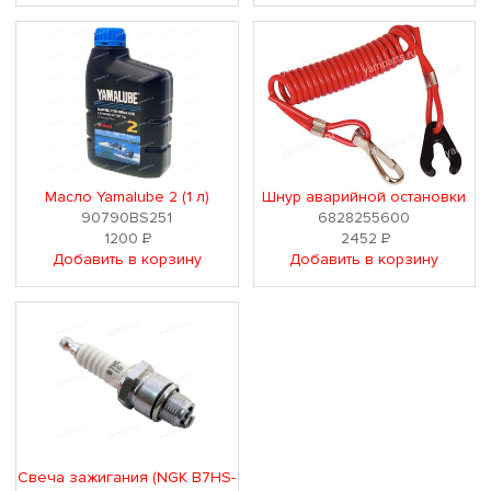
Масло Yamalube 2 (1 л)
Шнур аварийной остановки
90790BS251
6828255600
1200
Р
2452
Р
Добавить в корзину
Добавить в корзину
Свеча зажигания (NGK B7HS-