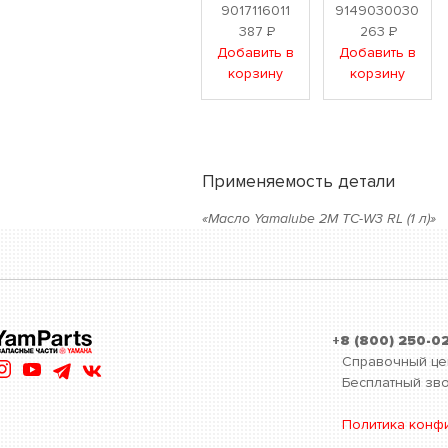
9017116011
9149030030
387
Р
263
Р
Добавить в
Добавить в
корзину
корзину
Применяемость детали
«Масло Yamalube 2М TC-W3 RL (1 л)»
+8 (800) 250-0
Справочный це
Бесплатный зво
Политика конф