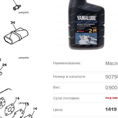
Масло
Наименование:
9079
Номер в каталоге:
0.900
Вес:
Срок поставки:
под зак
141
Цена: