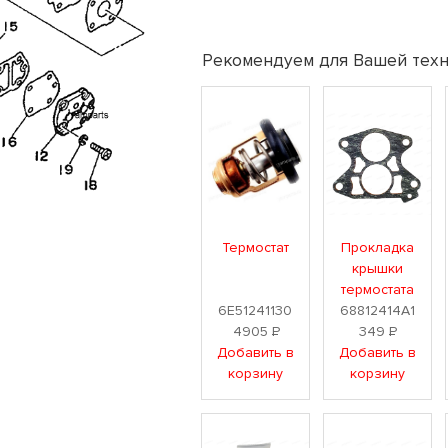
Рекомендуем для Вашей техн
Термостат
Прокладка
крышки
термостата
6E51241130
68812414A1
4905
Р
349
Р
Добавить в
Добавить в
корзину
корзину