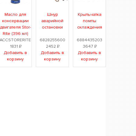
Масло для
Шнур
Крыльчатка
консервации
аварийной
помпы
двигателя Stor-
остановки
охлаждения
Rite (396 мл)
ACCSTORERITE
6828255600
6884435203
1831
Р
2452
Р
3647
Р
Добавить в
Добавить в
Добавить в
корзину
корзину
корзину