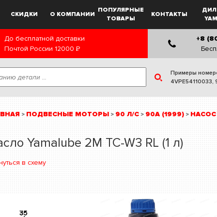
ПОПУЛЯРНЫЕ
ДИЛ
СКИДКИ
О КОМПАНИИ
КОНТАКТЫ
ТОВАРЫ
YA
До бесплатной доставки
+8 (8
Почтой России
12000
Р
Бесп
Примеры номер
4VPE54110033
,
АВНАЯ
ПОДВЕСНЫЕ МОТОРЫ
90 Л/С
90A (1999)
НАСОС
>
>
>
>
сло Yamalube 2М TC-W3 RL (1 л)
нуться в схему