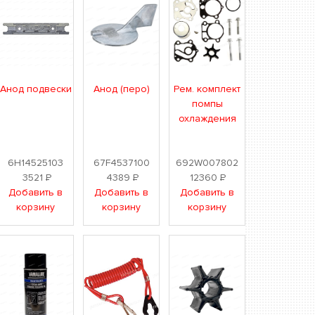
Анод подвески
Анод (перо)
Рем. комплект
помпы
охлаждения
6H14525103
67F4537100
692W007802
3521
Р
4389
Р
12360
Р
Добавить в
Добавить в
Добавить в
корзину
корзину
корзину