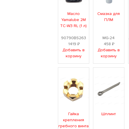
Масло
Смазка для
Yamalube 2М
ПЛМ
TC-W3 RL (1 л)
90790BS263
MG-24
1419
Р
458
Р
Добавить в
Добавить в
корзину
корзину
Гайка
Шплинт
крепления
гребного винта