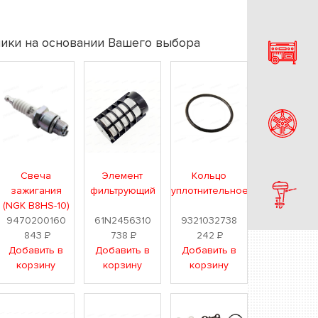
ики на основании Вашего выбора
Свеча
Элемент
Кольцо
зажигания
фильтрующий
уплотнительное
(NGK B8HS-10)
9470200160
61N2456310
9321032738
843
Р
738
Р
242
Р
Добавить в
Добавить в
Добавить в
корзину
корзину
корзину