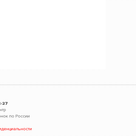
2-27
нтр
нок по России
иденциальности