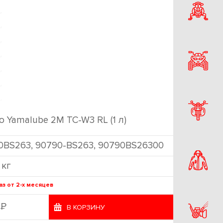
 Yamalube 2М TC-W3 RL (1 л)
0BS263, 90790-BS263, 90790BS26300
 кг
аз от 2-х месяцев
Р
9
В КОРЗИНУ