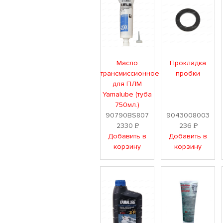
Масло
Прокладка
трансмиссионное
пробки
для ПЛМ
Yamalube (туба
750мл.)
90790BS807
9043008003
2330
Р
236
Р
Добавить в
Добавить в
корзину
корзину