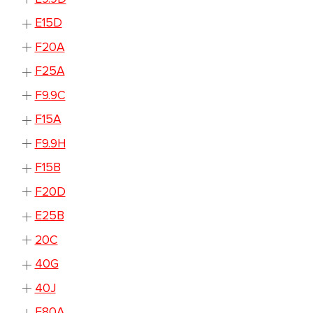
E15D
F20A
F25A
F9.9C
F15A
F9.9H
F15B
F20D
E25B
20C
40G
40J
F80A