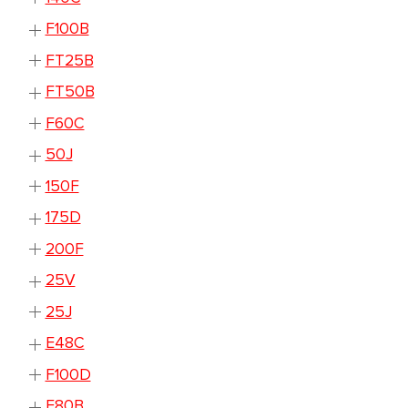
F100B
FT25B
FT50B
F60C
50J
150F
175D
200F
25V
25J
E48C
F100D
F80B