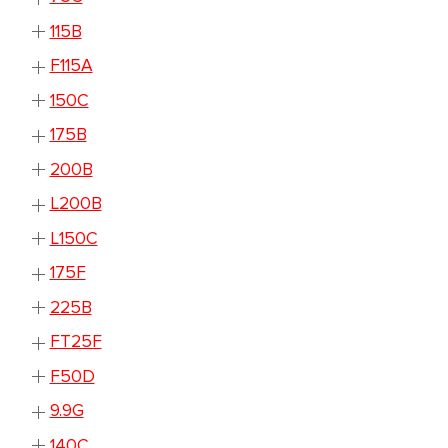
115B
F115A
150C
175B
200B
L200B
L150C
175F
225B
FT25F
F50D
9.9G
140C