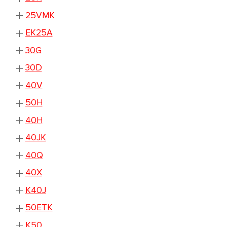
25VMK
EK25A
30G
30D
40V
50H
40H
40JK
40Q
40X
K40J
50ETK
K50