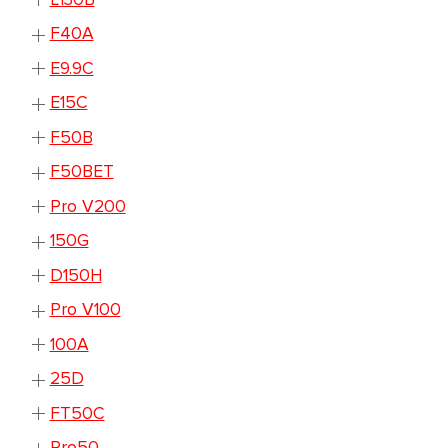
F40A
E9.9C
E15C
F50B
F50BET
Pro V200
150G
D150H
Pro V100
100A
25D
FT50C
Pro50