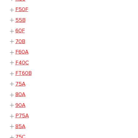
F50F
55B
60F
70B
F60A
F40C
FT60B
75A
80A
90A
P75A
85A
75C