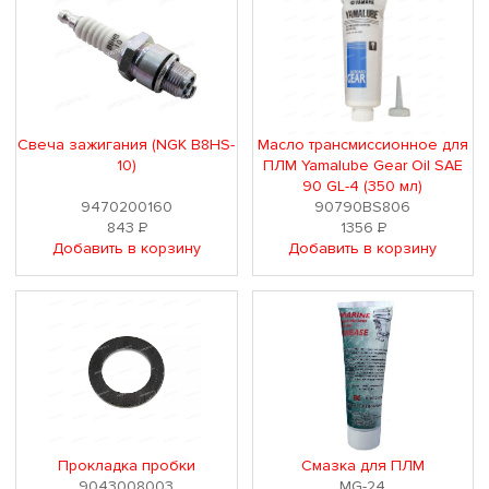
Свеча зажигания (NGK B8HS-
Масло трансмиссионное для
10)
ПЛМ Yamalube Gear Oil SAE
90 GL-4 (350 мл)
9470200160
90790BS806
843
Р
1356
Р
Добавить в корзину
Добавить в корзину
Прокладка пробки
Смазка для ПЛМ
9043008003
MG-24