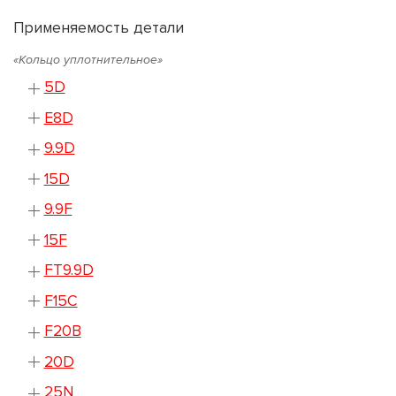
Применяемость детали
«Кольцо уплотнительное»
5D
E8D
9.9D
15D
9.9F
15F
FT9.9D
F15C
F20B
20D
25N