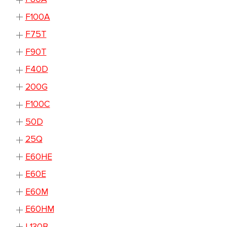
F100A
F75T
F90T
F40D
200G
F100C
50D
25Q
E60HE
E60E
E60M
E60HM
L130B