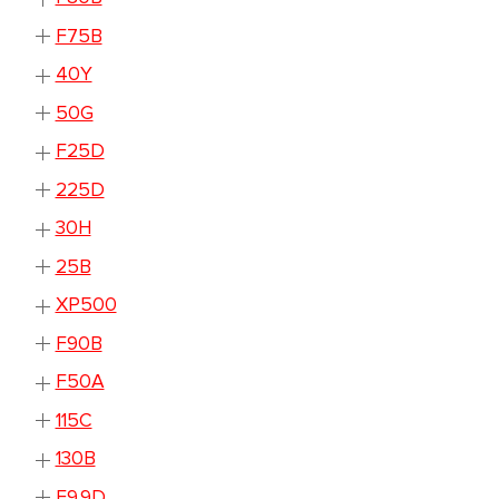
F75B
40Y
50G
F25D
225D
30H
25B
XP500
F90B
F50A
115C
130B
E9.9D