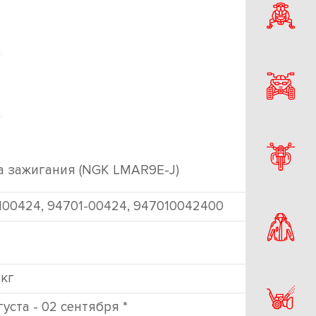
а зажигания (NGK LMAR9E-J)
100424, 94701-00424, 947010042400
 кг
густа - 02 сентября *