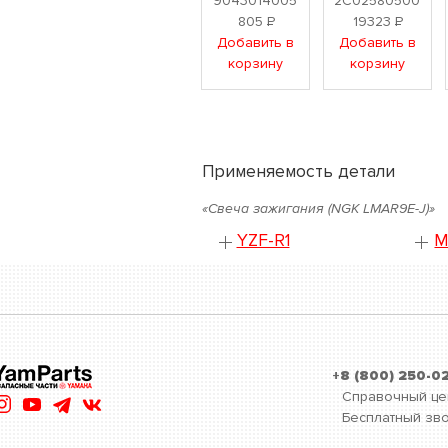
9043014005
2C02580500
805
Р
19323
Р
Добавить в
Добавить в
корзину
корзину
Применяемость детали
«Свеча зажигания (NGK LMAR9E-J)»
YZF-R1
M
+8 (800) 250-0
Справочный це
Бесплатный зво