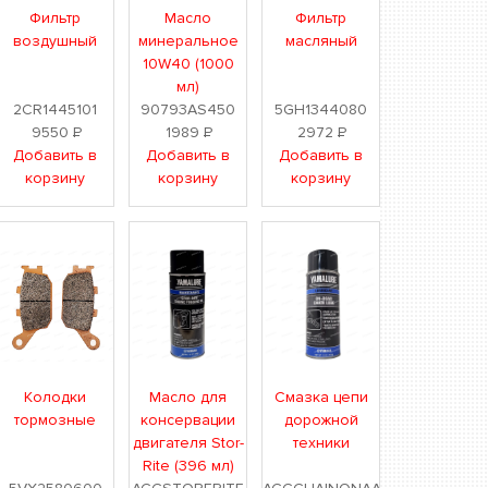
Фильтр
Масло
Фильтр
воздушный
минеральное
масляный
10W40 (1000
мл)
2CR1445101
90793AS450
5GH1344080
9550
Р
1989
Р
2972
Р
Добавить в
Добавить в
Добавить в
корзину
корзину
корзину
Колодки
Масло для
Смазка цепи
тормозные
консервации
дорожной
двигателя Stor-
техники
Rite (396 мл)