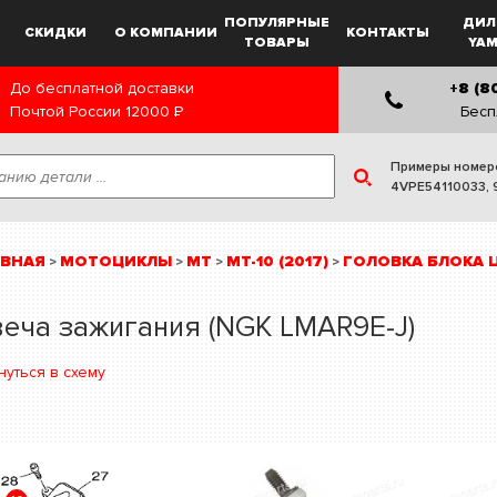
ПОПУЛЯРНЫЕ
ДИЛ
СКИДКИ
О КОМПАНИИ
КОНТАКТЫ
ТОВАРЫ
YA
До бесплатной доставки
+8 (8
Почтой России
12000
Р
Бесп
Примеры номер
4VPE54110033
,
АВНАЯ
МОТОЦИКЛЫ
MT
MT-10 (2017)
ГОЛОВКА БЛОКА
>
>
>
>
еча зажигания (NGK LMAR9E-J)
нуться в схему