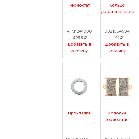
Термостат
Кольцо
уплотнительное
4FM1241000
9321054534
6256
Р
441
Р
Добавить в
Добавить в
корзину
корзину
Прокладка
Колодки
тормозные