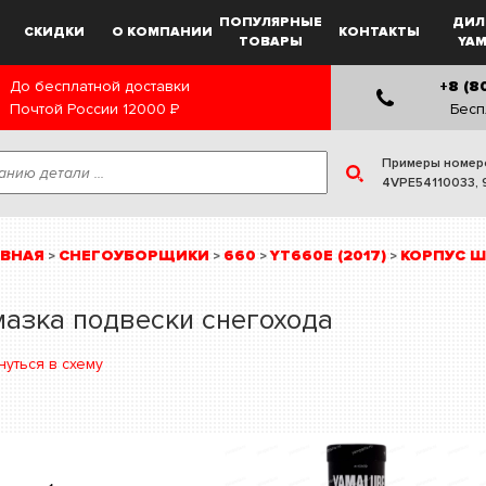
ПОПУЛЯРНЫЕ
ДИЛ
СКИДКИ
О КОМПАНИИ
КОНТАКТЫ
ТОВАРЫ
YA
До бесплатной доставки
+8 (8
Почтой России
12000
Р
Бесп
Примеры номер
4VPE54110033
,
АВНАЯ
СНЕГОУБОРЩИКИ
660
YT660E (2017)
КОРПУС Ш
>
>
>
>
азка подвески снегохода
нуться в схему