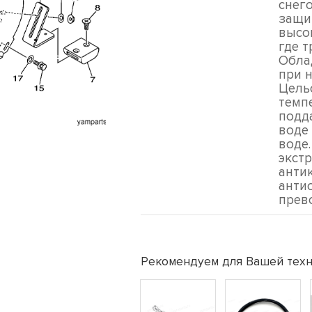
снего
защи
высок
где 
Обла
при н
Цель
темпе
подд
воде
воде
экст
анти
анти
прев
Рекомендуем для Вашей техн