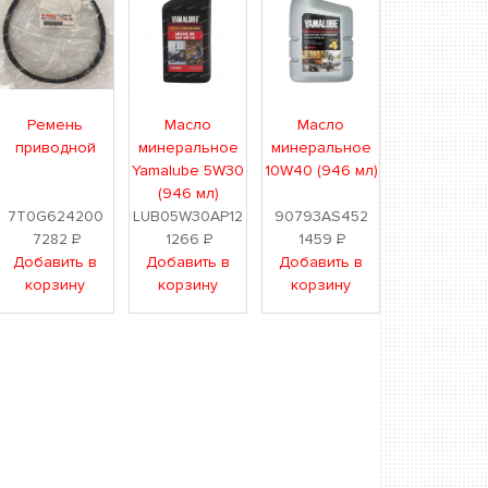
Ремень
Масло
Масло
приводной
минеральное
минеральное
Yamalube 5W30
10W40 (946 мл)
(946 мл)
7T0G624200
LUB05W30AP12
90793AS452
7282
Р
1266
Р
1459
Р
Добавить в
Добавить в
Добавить в
корзину
корзину
корзину