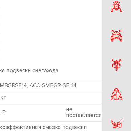
ка подвески снегохода
MBGRSE14, ACC-SMBGR-SE-14
 кг
не
Р
6
поставляется
коэффективная смазка подвески