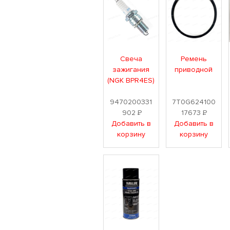
Свеча
Ремень
зажигания
приводной
(NGK BPR4ES)
9470200331
7T0G624100
902
Р
17673
Р
Добавить в
Добавить в
корзину
корзину