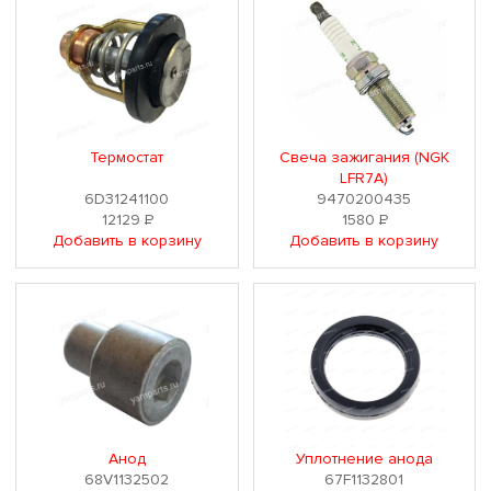
Термостат
Свеча зажигания (NGK
LFR7A)
6D31241100
9470200435
12129
Р
1580
Р
Добавить в корзину
Добавить в корзину
Анод
Уплотнение анода
68V1132502
67F1132801