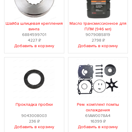
Шайба шлицевая крепления
Масло трансмиссионное для
винта
ПЛМ (946 мл)
6884599701
90790BS819
4227
Р
2798
Р
Добавить в корзину
Добавить в корзину
Прокладка пробки
Рем. комплект помпы
охлаждения
9043008003
61AW0078A4
236
Р
16399
Р
Добавить в корзину
Добавить в корзину