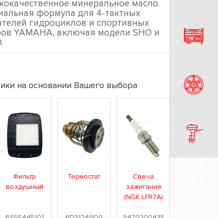
кокачественное минеральное масло.
иальная формула для 4-тактных
ателей гидроциклов и спортивных
ров YAMAHA, включая модели SHO и
.
ики на основании Вашего выбора
Фильтр
Термостат
Свеча
воздушный
зажигания
(NGK LFR7A)
6S5E445101
6D31241100
9470200435