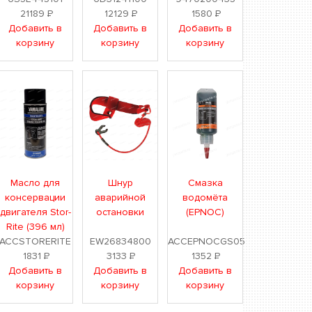
21189
Р
12129
Р
1580
Р
Добавить в
Добавить в
Добавить в
корзину
корзину
корзину
Масло для
Шнур
Смазка
консервации
аварийной
водомёта
двигателя Stor-
остановки
(EPNOC)
Rite (396 мл)
ACCSTORERITE
EW26834800
ACCEPNOCGS05
1831
Р
3133
Р
1352
Р
Добавить в
Добавить в
Добавить в
корзину
корзину
корзину