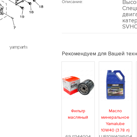
Высо
Описание:
Спец
двиг
кате
SVHO
Рекомендуем для Вашей техн
Фильтр
Масло
масляный
минеральное
Yamalube
10W40 (3.78 л)
69J1344004
LUB10W40WV04