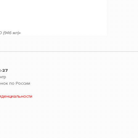
 (946 мл)»
2-27
нтр
нок по России
иденциальности