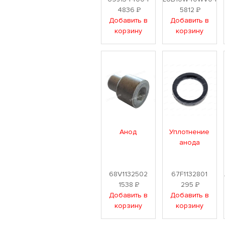
4836
Р
5812
Р
Добавить в
Добавить в
корзину
корзину
Анод
Уплотнение
анода
68V1132502
67F1132801
1538
Р
295
Р
Добавить в
Добавить в
корзину
корзину