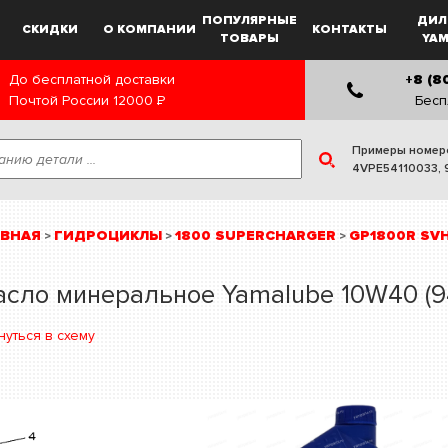
ПОПУЛЯРНЫЕ
ДИЛ
СКИДКИ
О КОМПАНИИ
КОНТАКТЫ
ТОВАРЫ
YA
До бесплатной доставки
+8 (8
Почтой России
12000
Р
Бесп
Примеры номер
4VPE54110033
,
АВНАЯ
ГИДРОЦИКЛЫ
1800 SUPERCHARGER
GP1800R SVH
>
>
>
сло минеральное Yamalube 10W40 (9
нуться в схему