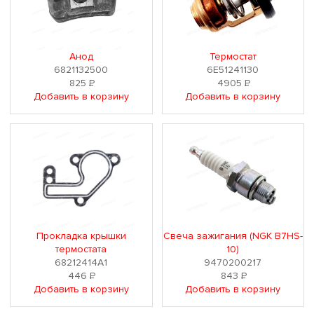
Анод
Термостат
6821132500
6E51241130
825
Р
4905
Р
Добавить в корзину
Добавить в корзину
Прокладка крышки
Свеча зажигания (NGK B7HS-
термостата
10)
68212414A1
9470200217
446
Р
843
Р
Добавить в корзину
Добавить в корзину