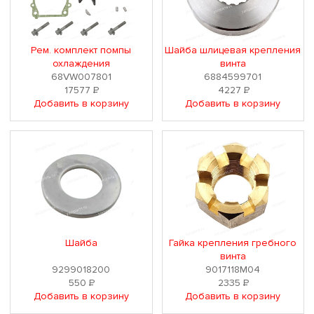
Рем. комплект помпы
Шайба шлицевая крепления
охлаждения
винта
68VW007801
6884599701
17577
Р
4227
Р
Добавить в корзину
Добавить в корзину
Шайба
Гайка крепления гребного
винта
9299018200
9017118M04
550
Р
2335
Р
Добавить в корзину
Добавить в корзину