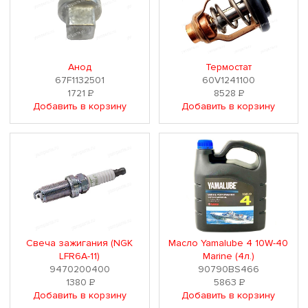
Анод
Термостат
67F1132501
60V1241100
1721
Р
8528
Р
Добавить в корзину
Добавить в корзину
Свеча зажигания (NGK
Масло Yamalube 4 10W-40
LFR6A-11)
Marine (4л.)
9470200400
90790BS466
1380
Р
5863
Р
Добавить в корзину
Добавить в корзину