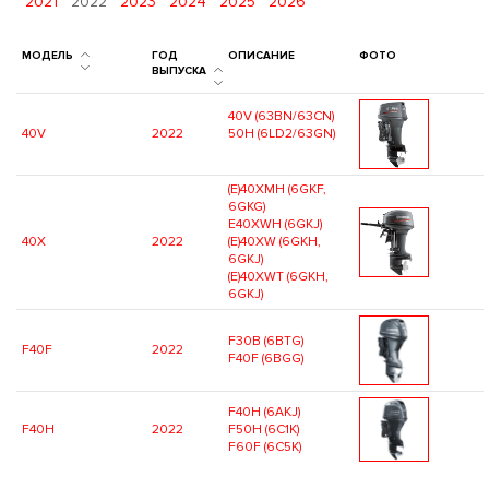
2021
2022
2023
2024
2025
2026
МОДЕЛЬ
ГОД
ОПИСАНИЕ
ФОТО
ВЫПУСКА
40V (63BN/63CN)
40V
2022
50H (6LD2/63GN)
(E)40XMH (6GKF,
6GKG)
E40XWH (6GKJ)
40X
2022
(E)40XW (6GKH,
6GKJ)
(E)40XWT (6GKH,
6GKJ)
F30B (6BTG)
F40F
2022
F40F (6BGG)
F40H (6AKJ)
F40H
2022
F50H (6C1K)
F60F (6C5K)