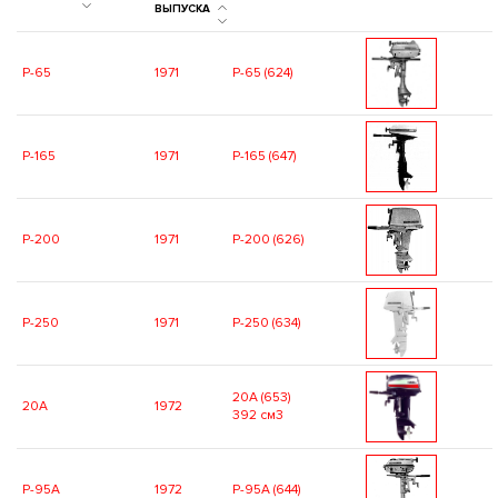
ВЫПУСКА
P-65
1971
P-65 (624)
P-165
1971
P-165 (647)
P-200
1971
P-200 (626)
P-250
1971
P-250 (634)
20A (653)
20A
1972
392 см3
P-95A
1972
P-95A (644)