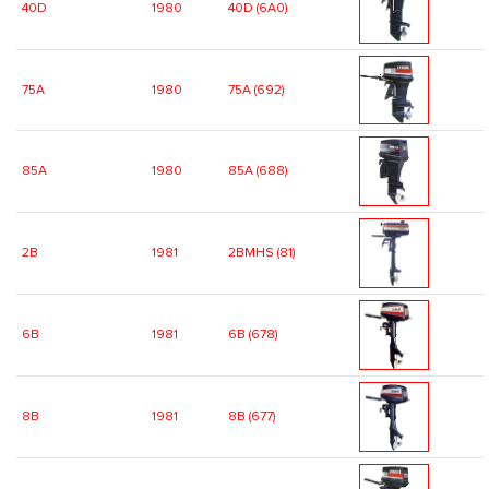
40D
1980
40D (6A0)
75A
1980
75A (692)
85A
1980
85A (688)
2B
1981
2BMHS (81)
6B
1981
6B (678)
8B
1981
8B (677)