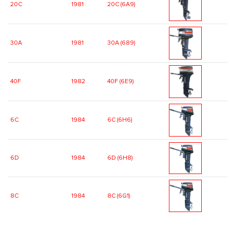
20C
1981
20C (6A9)
30A
1981
30A (689)
40F
1982
40F (6E9)
6C
1984
6C (6H6)
6D
1984
6D (6H8)
8C
1984
8C (6G1)