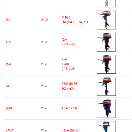
P-165
8A
1973
8A (647) + 7A, 9A
12A
12A
1975
229 см3
15A
15A
1975
15AK
246 см3
5BS (1976)
5BS
1976
92 см3
48A
1976
48A (670)
E15A
1976
E15A (662)