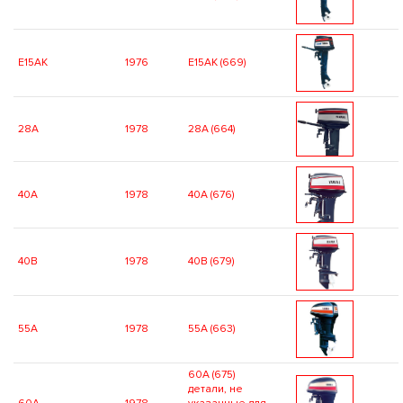
E15AK
1976
E15AK (669)
28A
1978
28A (664)
40A
1978
40A (676)
40B
1978
40B (679)
55A
1978
55A (663)
60A (675)
детали, не