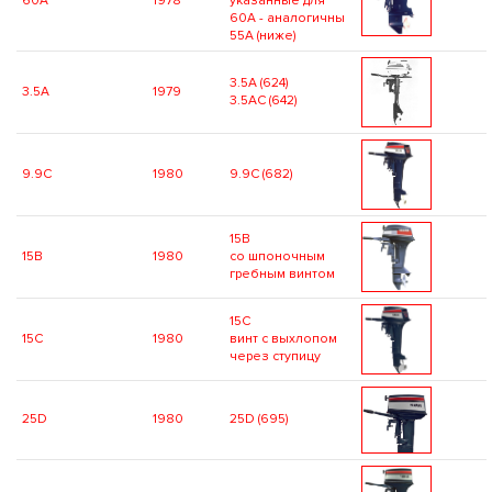
60A
1978
указанные для
60A - аналогичны
55A (ниже)
3.5A (624)
3.5A
1979
3.5AC (642)
9.9C
1980
9.9C (682)
15B
15B
1980
со шпоночным
гребным винтом
15C
15C
1980
винт с выхлопом
через ступицу
25D
1980
25D (695)