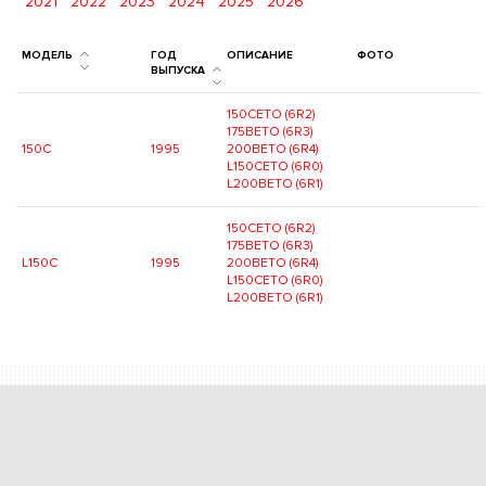
2021
2022
2023
2024
2025
2026
МОДЕЛЬ
ГОД
ОПИСАНИЕ
ФОТО
ВЫПУСКА
150CETO (6R2)
175BETO (6R3)
150C
1995
200BETO (6R4)
L150CETO (6R0)
L200BETO (6R1)
150CETO (6R2)
175BETO (6R3)
L150C
1995
200BETO (6R4)
L150CETO (6R0)
L200BETO (6R1)