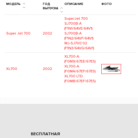
МОДЕЛЬ
ГОД
ОПИСАНИЕ
ФОТО
ВЫПУСКА
SuperJet 700
SJ700B-A
(F1N1/64VE/64V1)
Super Jet 700
2002
SJ700B-A
(F1N2/64VF/64V1)
MJ-SJ700’02
(F1N3/64VG/64V1)
XL700-A
(F0M9/67EE/67E5)
XL700-A
XL700
2002
(F0MA/67EF/67E5)
XL700 LTD
(F0MB/67EF/67E5)
БЕСПЛАТНАЯ