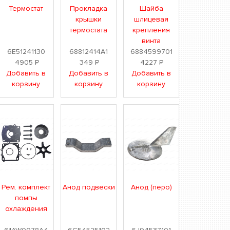
Термостат
Прокладка
Шайба
крышки
шлицевая
термостата
крепления
винта
6E51241130
68812414A1
6884599701
4905
Р
349
Р
4227
Р
Добавить в
Добавить в
Добавить в
корзину
корзину
корзину
Рем. комплект
Анод подвески
Анод (перо)
помпы
охлаждения