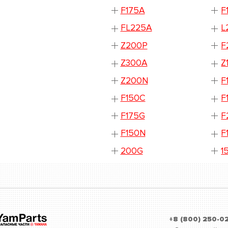
F175A
F
FL225A
L
Z200P
F
Z300A
Z
Z200N
F
F150C
F
F175G
F
F150N
F
200G
1
+8 (800) 250-0