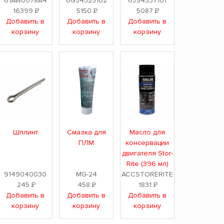
61AW0078A4
6G54525102
6J94537101
16399
Р
5150
Р
5087
Р
Добавить в
Добавить в
Добавить в
корзину
корзину
корзину
Шплинт
Смазка для
Масло для
ПЛМ
консервации
двигателя Stor-
Rite (396 мл)
9149040030
MG-24
ACCSTORERITE
245
Р
458
Р
1831
Р
Добавить в
Добавить в
Добавить в
корзину
корзину
корзину