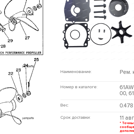
Рем.
Наименование:
61AW
Номер в каталоге:
00, 
0.478
Вес:
11 ав
Срок доставки:
* Точны
сообщ
дополни