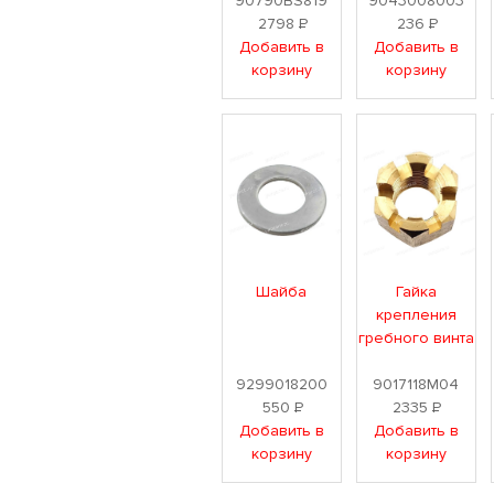
90790BS819
9043008003
2798
Р
236
Р
Добавить в
Добавить в
корзину
корзину
Шайба
Гайка
крепления
гребного винта
9299018200
9017118M04
550
Р
2335
Р
Добавить в
Добавить в
корзину
корзину