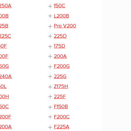
250A
150C
00B
L200B
25B
Pro V200
225C
225D
50F
175D
00F
200A
50G
F200G
240A
225G
50L
Z175H
00H
225F
50C
F150B
200F
F200C
200A
F225A