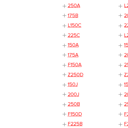
250A
L
175B
2
L150C
2
225C
L
150A
1
175A
2
F150A
2
Z250D
Z
150J
1
200J
2
250B
2
F150D
F
F225B
F