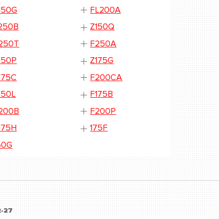
150G
FL200A
250B
Z150Q
250T
F250A
150P
Z175G
175C
F200CA
150L
F175B
200B
F200P
175H
175F
50G
2-27