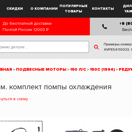
ПОПУЛЯРНЫЕ
ДИЛ
СКИДКИ
О КОМПАНИИ
КОНТАКТЫ
ТОВАРЫ
YA
До бесплатной доставки
+8 (8
Почтой России
12000
Р
Бесп
Примеры номер
4VPE54110033
,
АВНАЯ
ПОДВЕСНЫЕ МОТОРЫ
150 Л/С
150C (1994)
РЕДУ
>
>
>
>
м. комплект помпы охлаждения
нуться в схему