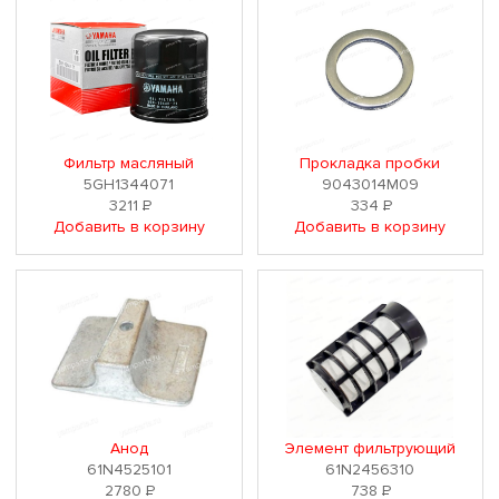
Фильтр масляный
Прокладка пробки
5GH1344071
9043014M09
3211
Р
334
Р
Добавить в корзину
Добавить в корзину
Анод
Элемент фильтрующий
61N4525101
61N2456310
2780
Р
738
Р