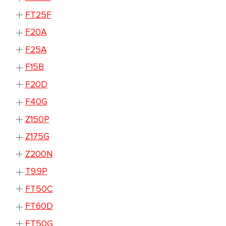
FT25F
F20A
F25A
F15B
F20D
F40G
Z150P
Z175G
Z200N
T9.9P
FT50C
FT60D
FT50G