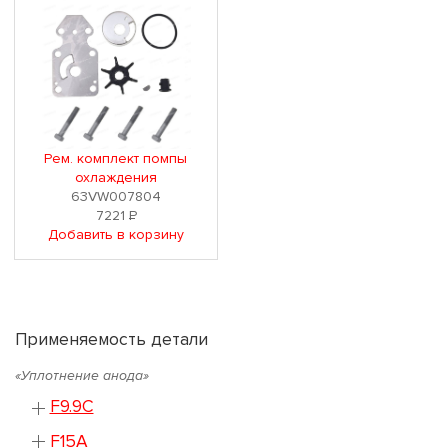
Рем. комплект помпы
охлаждения
63VW007804
7221
Р
Добавить в корзину
Применяемость детали
«Уплотнение анода»
F9.9C
F15A