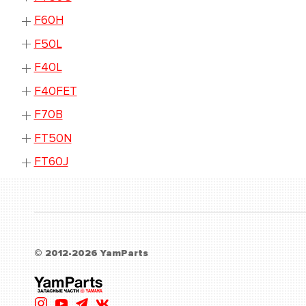
F60H
F50L
F40L
F40FET
F70B
FT50N
FT60J
© 2012-2026 YamParts