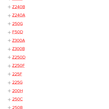
Z240B
Z240A
250G
F50D
Z300A
Z300B
Z250D
Z250F
225F
225G
200H
250C
250B