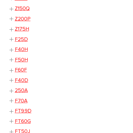
Z150Q
Z200P
Z175H
F25D
F40H
F50H
F60F
F40D
250A
F70A
FT9.9D
FT60G
FT50J