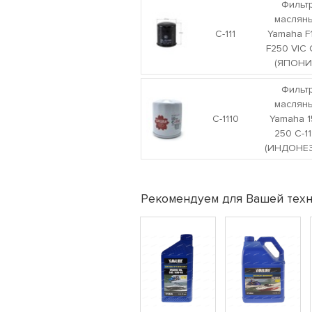
Фильт
маслян
C-111
Yamaha F
F250 VIC C
(ЯПОНИ
Фильт
маслян
C-1110
Yamaha 1
250 C-11
(ИНДОНЕ
Рекомендуем для Вашей техн