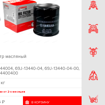
тр масляный
44004, 69J-13440-04, 69J-13440-04-00,
34400400
 кг
аз от 2-х месяцев
Р
6
В КОРЗИНУ