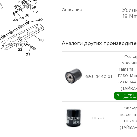
Усил
Описание:
18 Nm
Аналоги других производите
Фильт
маслян
Yamaha F
F250, Mer
69J-13440-01
69J-1344
(ТАЙВА
лучшее предл
цена/каче
Фильт
маслян
HF740
HF74
(ТАЙВАН