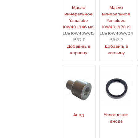
Масло
Масло
минеральное
минеральное
Yamalube
Yamalube
10W40 (946 мл)
10W40 (3.78 л)
LUB10W40WV12
LUB10W40WV04
1557
Р
5812
Р
Добавить в
Добавить в
корзину
корзину
Анод
Уплотнение
анода