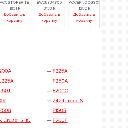
ACCSTORERITE
EW26834800
ACCEPNOCGS05
1831
Р
3133
Р
1352
Р
Добавить в
Добавить в
Добавить в
корзину
корзину
корзину
200A
F225A
L225A
F250A
250T
F200C
XR
242 Limited S
250B
F150B
X Cruiser SHO
F200F