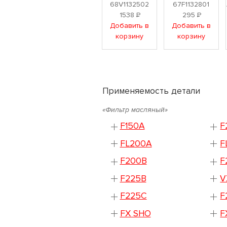
68V1132502
67F1132801
1538
Р
295
Р
Добавить в
Добавить в
корзину
корзину
Применяемость детали
«Фильтр масляный»
F150A
F
FL200A
F
F200B
F
F225B
V
F225C
F
FX SHO
F