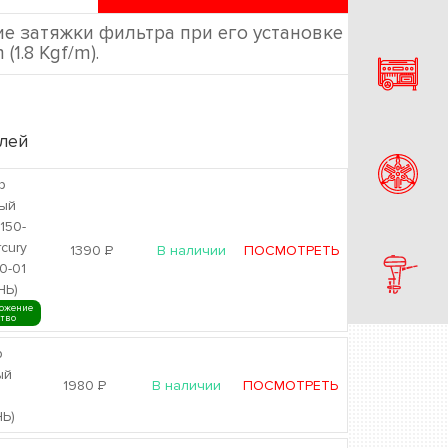
ие затяжки фильтра при его установке
 (1.8 Kgf/m).
лей
р
ый
150-
cury
1390
Р
В наличии
ПОСМОТРЕТЬ
0-01
НЬ)
ожение
ство
р
ый
1980
Р
В наличии
ПОСМОТРЕТЬ
0
Ь)