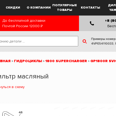
ПОПУЛЯРНЫЕ
ДИЛ
СКИДКИ
О КОМПАНИИ
КОНТАКТЫ
ТОВАРЫ
YA
До бесплатной доставки
+8 (8
Почтой России
12000
Р
Бесп
Примеры номер
4VPE54110033
,
АВНАЯ
ГИДРОЦИКЛЫ
1800 SUPERCHARGER
GP1800R SVH
>
>
>
ильтр масляный
нуться в схему