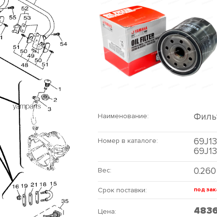
Филь
Наименование:
69J13
Номер в каталоге:
69J1
0.260
Вес:
Срок поставки:
под зак
483
Цена: