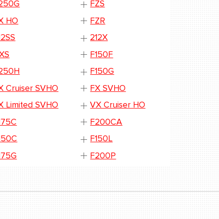
250G
FZS
X HO
FZR
12SS
212X
XS
F150F
250H
F150G
X Cruiser SVHO
FX SVHO
X Limited SVHO
VX Cruiser HO
175C
F200CA
150C
F150L
175G
F200P