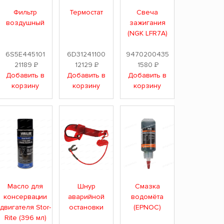
Фильтр
Термостат
Свеча
воздушный
зажигания
(NGK LFR7A)
6S5E445101
6D31241100
9470200435
21189
Р
12129
Р
1580
Р
Добавить в
Добавить в
Добавить в
корзину
корзину
корзину
Масло для
Шнур
Смазка
консервации
аварийной
водомёта
двигателя Stor-
остановки
(EPNOC)
Rite (396 мл)