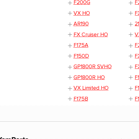
F200G
F
VX HO
F
AR190
2
FX Cruiser HO
V
F175A
F
F150D
F
GP1800R SVHO
F
GP1800R HO
F
VX Limited HO
F
F175B
F