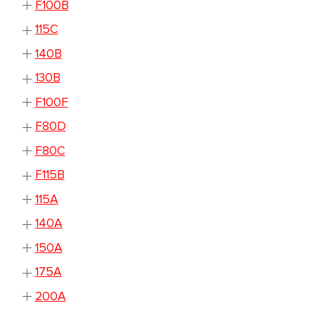
F100B
115C
140B
130B
F100F
F80D
F80C
F115B
115A
140A
150A
175A
200A