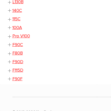
L130B
140C
115С
100A
Pro V100
F90C
F80B
F90D
F115D
F90F