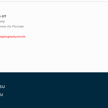
2-27
нтр
нок по России
иденциальности
su
ru