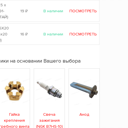
.5 х
91-
19
Р
В наличии
ПОСМОТРЕТЬ
ИТАЙ)
 5Х20
5x20
16
Р
В наличии
ПОСМОТРЕТЬ
)
ики на основании Вашего выбора
Гайка
Свеча
Анод
крепления
зажигания
гребного винта
(NGK B7HS-10)