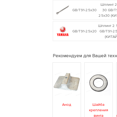
Шплинт 2
GB/T91-2.5x30
30 GB/T
2.5x30 (К
Шплинт 2.
GB/T91-2.5x20
GB/T91-2.
(КИТАЙ
Рекомендуем для Вашей техн
Анод
Шайба
крепления
винта