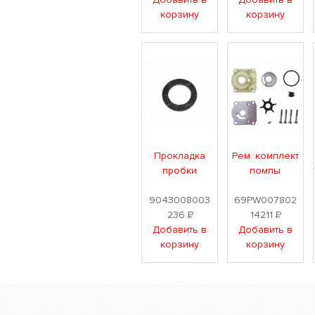
корзину
корзину
Прокладка
Рем. комплект
пробки
помпы
9043008003
69PW007802
236
Р
14211
Р
Добавить в
Добавить в
корзину
корзину