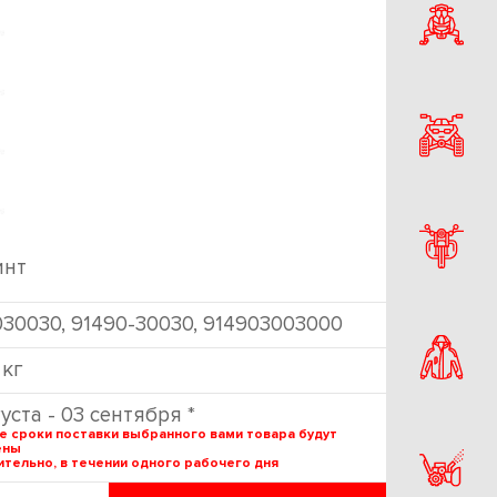
нт
030030, 91490-30030, 914903003000
 кг
густа - 03 сентября *
е сроки поставки выбранного вами товара будут
ены
тельно, в течении одного рабочего дня