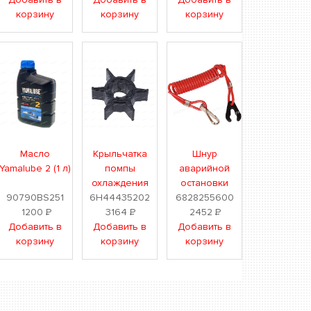
корзину
корзину
корзину
Масло
Крыльчатка
Шнур
Yamalube 2 (1 л)
помпы
аварийной
охлаждения
остановки
90790BS251
6H44435202
6828255600
1200
Р
3164
Р
2452
Р
Добавить в
Добавить в
Добавить в
корзину
корзину
корзину