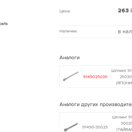
263
Цена:
в на
Наличие:
Аналоги
Шплинт 91
9149025030
2503
(ЯПОНИ
Аналоги других производите
Шплинт 9
3002
91490-30025
(ТАЙВА