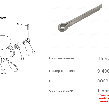
Шпли
Наименование:
9149
Номер в каталоге:
0.002
Вес:
11 ав
Срок доставки:
* Точны
сообщ
дополни