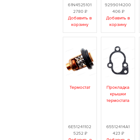
61N4525101
9299014200
2780
Р
406
Р
Добавить в
Добавить в
корзину
корзину
Термостат
Прокладка
крышки
термостата
6E51241102
65512414A1
5252
Р
423
Р
Добавить в
Добавить в