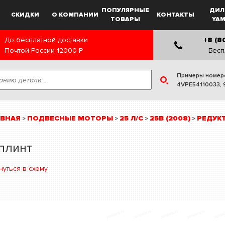
ПОПУЛЯРНЫЕ
ДИЛ
СКИДКИ
О КОМПАНИИ
КОНТАКТЫ
ТОВАРЫ
YA
До бесплатной доставки
+8 (8
Почтой России
12000
Р
Бесп
Примеры номер
4VPE54110033
,
АВНАЯ
ПОДВЕСНЫЕ МОТОРЫ
25 Л/С
25B (2008)
РЕДУК
>
>
>
>
плинт
нуться в схему