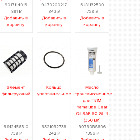
9017114013
9470200217
6J81132500
881
Р
843
Р
729
Р
Добавить в
Добавить в
Добавить в
корзину
корзину
корзину
Элемент
Кольцо
Масло
фильтрующий
уплотнительное
трансмиссионное
для ПЛМ
Yamalube Gear
Oil SAE 90 GL-4
(350 мл)
61N2456310
9321032738
90790BS806
738
Р
242
Р
1356
Р
Добавить в
Добавить в
Добавить в