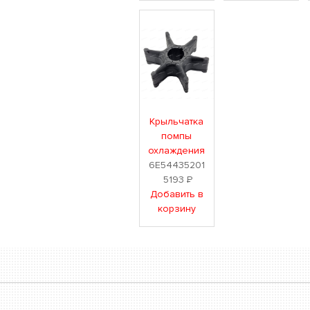
Крыльчатка
помпы
охлаждения
6E54435201
5193
Р
Добавить в
корзину