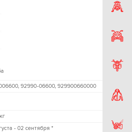
ба
006600, 92990-06600, 929900660000
 кг
густа - 02 сентября *