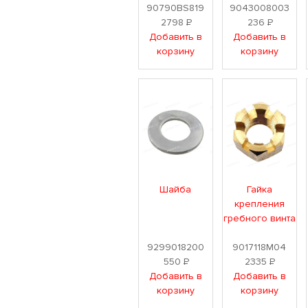
90790BS819
9043008003
2798
Р
236
Р
Добавить в
Добавить в
корзину
корзину
Шайба
Гайка
крепления
гребного винта
9299018200
9017118M04
550
Р
2335
Р
Добавить в
Добавить в
корзину
корзину