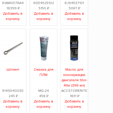
61AW0078A4
6G54525102
6J94537101
16399
Р
5150
Р
5087
Р
Добавить в
Добавить в
Добавить в
корзину
корзину
корзину
Шплинт
Смазка для
Масло для
ПЛМ
консервации
двигателя Stor-
Rite (396 мл)
9149040030
MG-24
ACCSTORERITE
245
Р
458
Р
1831
Р
Добавить в
Добавить в
Добавить в
корзину
корзину
корзину