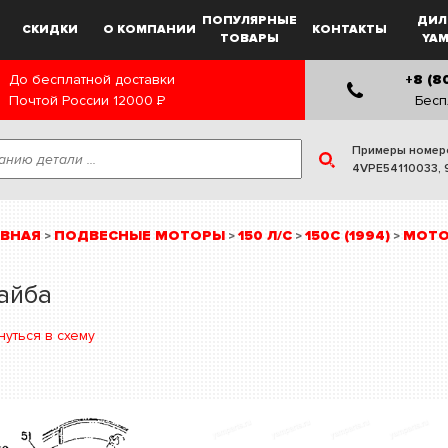
ПОПУЛЯРНЫЕ
ДИЛ
СКИДКИ
О КОМПАНИИ
КОНТАКТЫ
ТОВАРЫ
YA
До бесплатной доставки
+8 (8
Почтой России
12000
Р
Бесп
Примеры номер
4VPE54110033
,
АВНАЯ
ПОДВЕСНЫЕ МОТОРЫ
150 Л/С
150C (1994)
МОТО
>
>
>
>
айба
нуться в схему