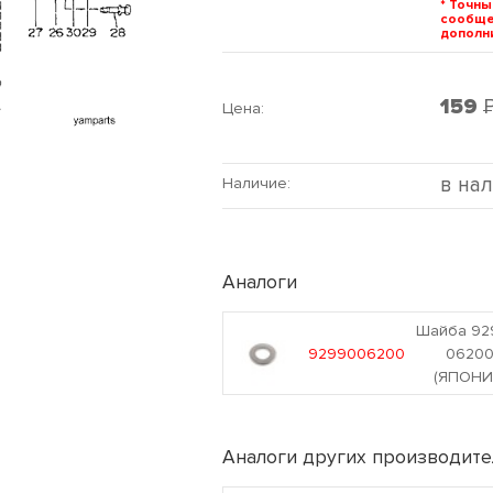
* Точны
сообщ
дополни
159
Цена:
в на
Наличие:
Аналоги
Шайба 92
9299006200
0620
(ЯПОНИ
Аналоги других производите