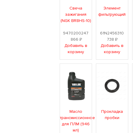
Свеча
Элемент
зажигания
фильтрующий
(NGK BR8HS-10)
9470200247
61N2456310
866
Р
738
Р
Добавить в
Добавить в
корзину
корзину
Масло
Прокладка
трансмиссионное
пробки
для ПЛМ (946
мл)