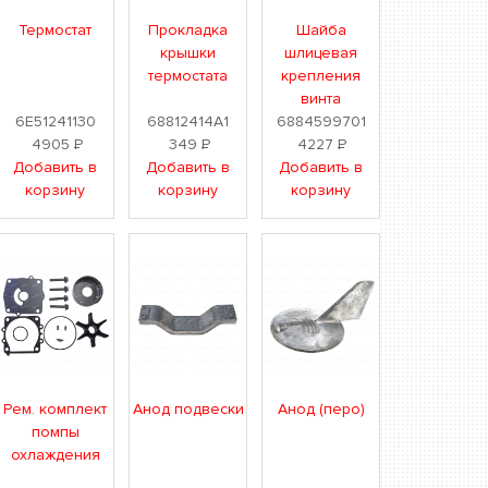
Термостат
Прокладка
Шайба
крышки
шлицевая
термостата
крепления
винта
6E51241130
68812414A1
6884599701
4905
Р
349
Р
4227
Р
Добавить в
Добавить в
Добавить в
корзину
корзину
корзину
Рем. комплект
Анод подвески
Анод (перо)
помпы
охлаждения