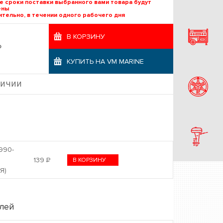
е сроки поставки выбранного вами товара будут
ены
тельно, в течении одного рабочего дня
В КОРЗИНУ
Р
КУПИТЬ НА VM MARINE
личии
990-
0
139
Р
В КОРЗИНУ
Я)
лей