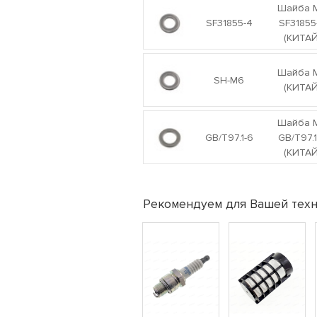
Шайба 
SF31855-4
SF31855
(КИТАЙ
Шайба 
SH-M6
(КИТАЙ
Шайба 
GB/T97.1-6
GB/T97.1
(КИТАЙ
Рекомендуем для Вашей техн