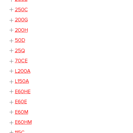
250C
200G
200H
50D
25Q
70CE
L200A
L150A
E60HE
E60E
E60M
E60HM
115С