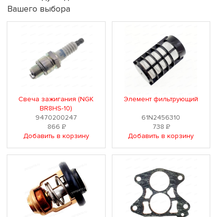
Вашего выбора
Свеча зажигания (NGK
Элемент фильтрующий
BR8HS-10)
9470200247
61N2456310
866
Р
738
Р
Добавить в корзину
Добавить в корзину