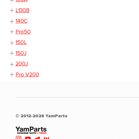
L130B
140C
Pro50
150L
150J
200J
Pro V200
© 2012-2026 YamParts