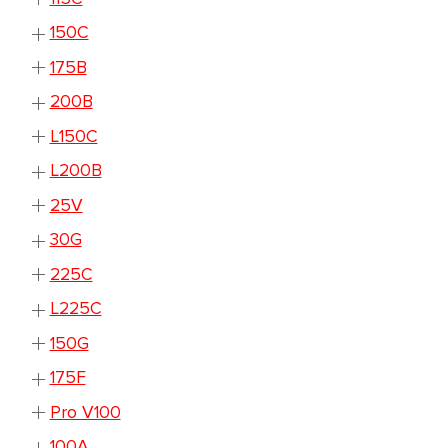
150C
175B
200B
L150C
L200B
25V
30G
225C
L225C
150G
175F
Pro V100
100A