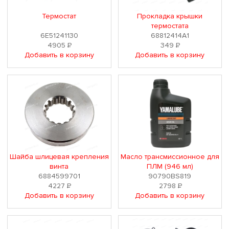
Термостат
Прокладка крышки
термостата
6E51241130
68812414A1
4905
Р
349
Р
Добавить в корзину
Добавить в корзину
Шайба шлицевая крепления
Масло трансмиссионное для
винта
ПЛМ (946 мл)
6884599701
90790BS819
4227
Р
2798
Р
Добавить в корзину
Добавить в корзину