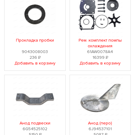
Прокладка пробки
Рем. комплект помпы
охлаждения
9043008003
61AW0078A4
236
Р
16399
Р
Добавить в корзину
Добавить в корзину
Анод подвески
Анод (перо)
6G54525102
6J94537101
5150
Р
5087
Р