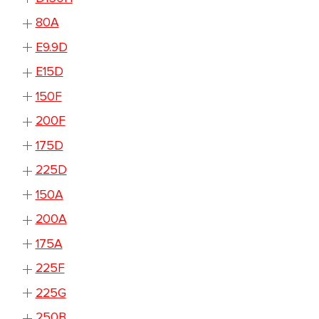
80A
E9.9D
E15D
150F
200F
175D
225D
150A
200A
175A
225F
225G
250B