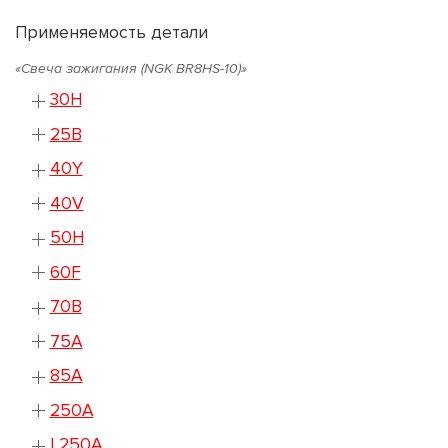
Применяемость детали
«Свеча зажигания (NGK BR8HS-10)»
30H
25B
40Y
40V
50H
60F
70B
75A
85A
250A
L250A