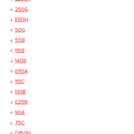
250G
E60H
50G
55B
115B
140B
E115A
115C
130B
E25B
90A
75C
D150H