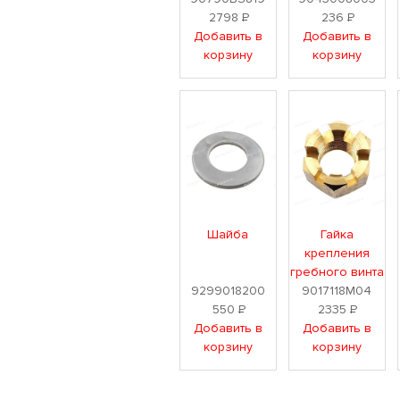
2798
Р
236
Р
Добавить в
Добавить в
корзину
корзину
Шайба
Гайка
крепления
гребного винта
9299018200
9017118M04
550
Р
2335
Р
Добавить в
Добавить в
корзину
корзину