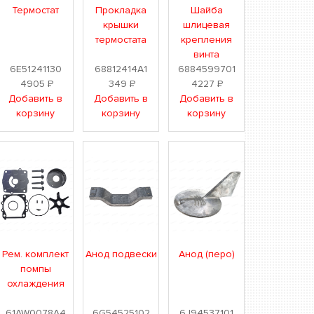
Термостат
Прокладка
Шайба
крышки
шлицевая
термостата
крепления
винта
6E51241130
68812414A1
6884599701
4905
Р
349
Р
4227
Р
Добавить в
Добавить в
Добавить в
корзину
корзину
корзину
Рем. комплект
Анод подвески
Анод (перо)
помпы
охлаждения
61AW0078A4
6G54525102
6J94537101