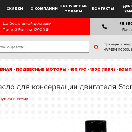
ПОПУЛЯРНЫЕ
ДИЛ
СКИДКИ
О КОМПАНИИ
КОНТАКТЫ
ТОВАРЫ
YA
До бесплатной доставки
+8 (8
Почтой России
12000
Р
Бесп
Примеры номер
4VPE54110033
,
АВНАЯ
ПОДВЕСНЫЕ МОТОРЫ
150 Л/С
150C (1994)
КОМП
>
>
>
>
сло для консервации двигателя Stor-
нуться в схему