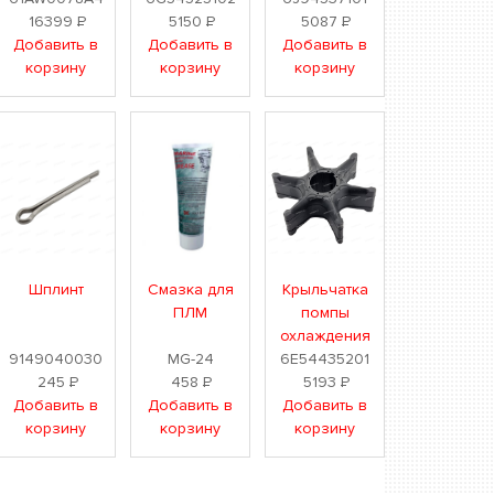
16399
Р
5150
Р
5087
Р
Добавить в
Добавить в
Добавить в
корзину
корзину
корзину
Шплинт
Смазка для
Крыльчатка
ПЛМ
помпы
охлаждения
9149040030
MG-24
6E54435201
245
Р
458
Р
5193
Р
Добавить в
Добавить в
Добавить в
корзину
корзину
корзину