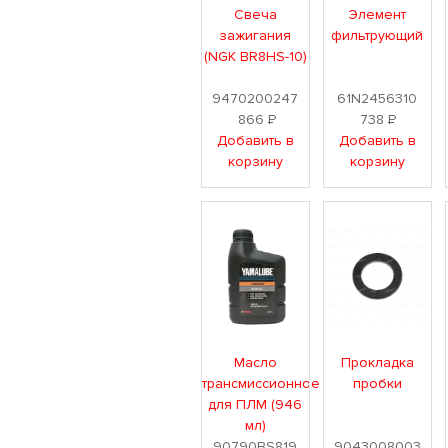
Свеча
Элемент
зажигания
фильтрующий
(NGK BR8HS-10)
9470200247
61N2456310
866
Р
738
Р
Добавить в
Добавить в
корзину
корзину
Масло
Прокладка
трансмиссионное
пробки
для ПЛМ (946
мл)
90790BS819
9043008003