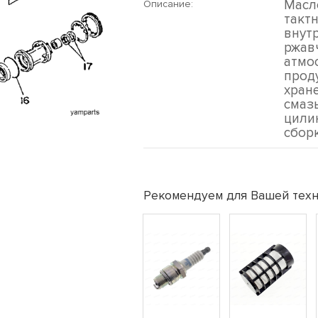
Масло
Описание:
такт
внут
ржав
атмо
прод
хран
смаз
цилин
сбор
Рекомендуем для Вашей техн