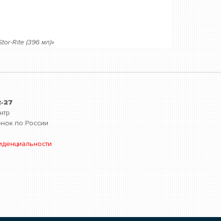
or-Rite (396 мл)»
2-27
нтр
нок по России
иденциальности