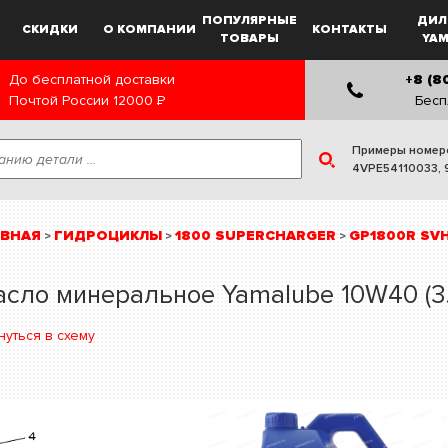
ПОПУЛЯРНЫЕ
ДИЛ
СКИДКИ
О КОМПАНИИ
КОНТАКТЫ
ТОВАРЫ
YA
До бесплатной доставки
+8 (8
Почтой России
12000
Р
Бесп
Примеры номер
4VPE54110033
,
АВНАЯ
ГИДРОЦИКЛЫ
1800 SUPERCHARGER
GP1800R SVH
>
>
>
сло минеральное Yamalube 10W40 (3.
нуться в схему