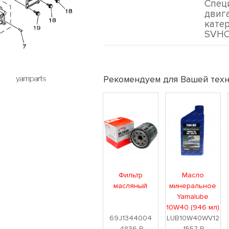
Спец
двиг
кате
SVHO
Рекомендуем для Вашей техн
Фильтр
Масло
масляный
минеральное
Yamalube
10W40 (946 мл)
69J1344004
LUB10W40WV12
4836
Р
1557
Р