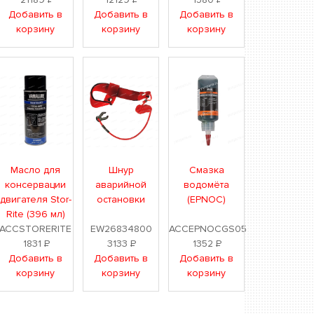
Добавить в
Добавить в
Добавить в
корзину
корзину
корзину
Масло для
Шнур
Смазка
консервации
аварийной
водомёта
двигателя Stor-
остановки
(EPNOC)
Rite (396 мл)
ACCSTORERITE
EW26834800
ACCEPNOCGS05
1831
Р
3133
Р
1352
Р
Добавить в
Добавить в
Добавить в
корзину
корзину
корзину