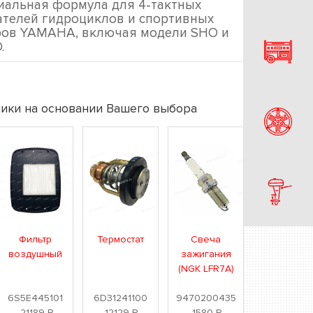
иальная формула для 4-тактных
ателей гидроциклов и спортивных
ров YAMAHA, включая модели SHO и
.
ики на основании Вашего выбора
Фильтр
Термостат
Свеча
воздушный
зажигания
(NGK LFR7A)
6S5E445101
6D31241100
9470200435
21189
Р
12129
Р
1580
Р