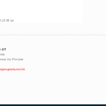
(3.78 л)»
2-27
нтр
нок по России
иденциальности