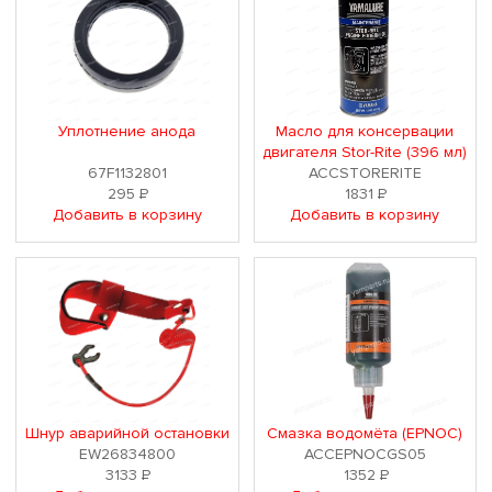
Уплотнение анода
Масло для консервации
двигателя Stor-Rite (396 мл)
67F1132801
ACCSTORERITE
295
Р
1831
Р
Добавить в корзину
Добавить в корзину
Шнур аварийной остановки
Смазка водомёта (EPNOC)
EW26834800
ACCEPNOCGS05
3133
Р
1352
Р