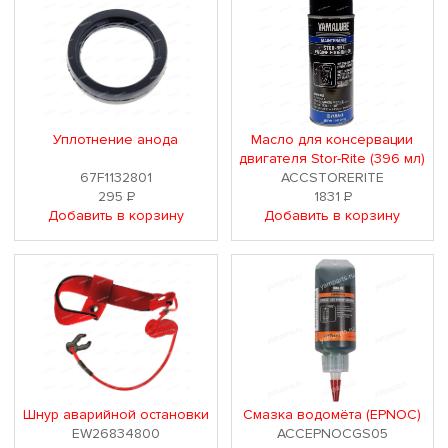
Уплотнение анода
Масло для консервации
двигателя Stor-Rite (396 мл)
67F1132801
ACCSTORERITE
295
Р
1831
Р
Добавить в корзину
Добавить в корзину
Шнур аварийной остановки
Смазка водомёта (EPNOC)
EW26834800
ACCEPNOCGS05