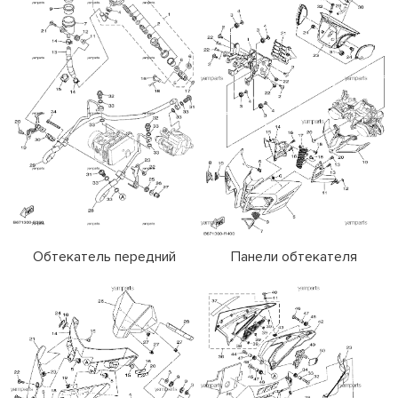
Обтекатель передний
Панели обтекателя