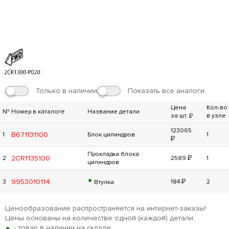
Только в наличии
Показать все аналоги
Цена
Кол-во
№
Номер в каталоге
Название детали
за шт.
Р
в узле
123065
B671131100
1
Блок цилиндров
1
Р
Прокладка блока
Р
2CR1135100
2
2589
1
цилиндров
•
Р
9953010114
3
184
2
Втулка
Ценообразование распространяется на интернет-заказы!
Цены основаны на количестве одной (каждой) детали.
•
- товар в наличии на складе