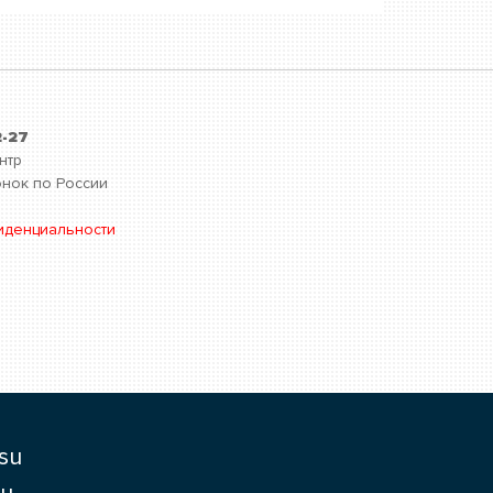
2-27
нтр
нок по России
иденциальности
su