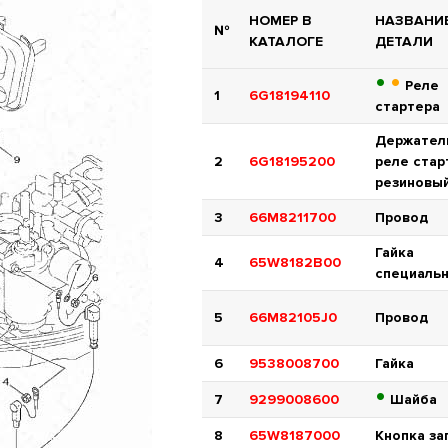
НОМЕР В
НАЗВАНИ
№
КАТАЛОГЕ
ДЕТАЛИ
•
•
Реле
1
6G18194110
стартера
Держател
2
6G18195200
реле стар
резиновы
3
66M8211700
Провод
Гайка
4
65W8182B00
специаль
5
66M82105J0
Провод
6
9538008700
Гайка
•
7
9299008600
Шайба
8
65W8187000
Кнопка за