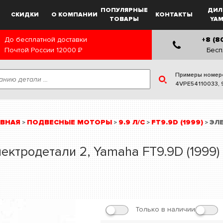
ПОПУЛЯРНЫЕ
ДИЛ
СКИДКИ
О КОМПАНИИ
КОНТАКТЫ
ТОВАРЫ
YA
До бесплатной доставки
+8 (8
Почтой России
12000
Р
Бесп
Примеры номер
4VPE54110033
,
АВНАЯ
ПОДВЕСНЫЕ МОТОРЫ
9.9 Л/С
FT9.9D (1999)
ЭЛ
>
>
>
>
ектродетали 2, Yamaha FT9.9D (1999)
Только в наличии