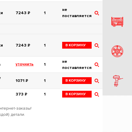
не
ки
7243
Р
1
поставляется
ки
7243
Р
1
В КОРЗИНУ
не
а
уточнить
1
поставляется
е
1071
Р
1
В КОРЗИНУ
373
Р
1
В КОРЗИНУ
нтернет-заказы!
дой) детали.