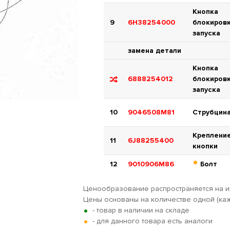
Кнопка
9
6H38254000
блокиров
запуска
замена детали
Кнопка
6888254012
блокиров
запуска
10
9046508M81
Струбцин
Креплени
11
6J88255400
кнопки
•
12
9010906M86
Болт
Ценообразование распространяется на и
Цены основаны на количестве одной (каж
•
- товар в наличии на складе
•
- для данного товара есть аналоги